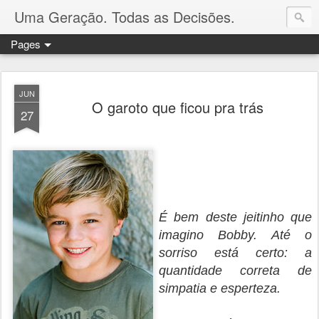
Uma Geração. Todas as Decisões.
Pages
JUN
O garoto que ficou pra trás
27
É bem deste jeitinho que
imagino Bobby. Até o
sorriso está certo: a
quantidade correta de
simpatia e esperteza.