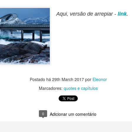
8
Vamos com mais um trecho, tripulação!
link
Aqui, versão de arrepiar -
.
iás, se você está chegando agora, volte lá para o primeiro presente,
k?
S ÚLTIMAS QUATORZE HORAS não haviam sido fáceis para a
rota. No final da orientação sobre as futuras aulas de educação
sica, o senso de perigo tinha começado a se agitar como não
contecia há mais de dois anos e meio, avisando de grandes
roblemas no alto espaço. A sensitiva esperou um pouco para
nfirmar uma certeza que, na verdade, já tinha, e fez contato com tio
PRESENTE NÚMERO 5
AR
ul.
1
Olá, tripulação!
Postado há
29th March 2017
por
Eleonor
omo respondi para Ninna em um comentário, os presentes semanais
Marcadores:
quotes e capítulos
ntinuarão até a publicação do livro 4, que recebeu o título de
onsequências. E há muitas, acreditem! Grandes, pequenas... e uma
orme no final do livro.
RAM QUATRO E VINTE DA MANHÃ quando os dois entraram no
0
Adicionar um comentário
dormecido pavilhão masculino, mas bastou colocarem os pés no
orredor da 1-5-0 e uma enxurrada de colegas despencou apê de Ted
ora.