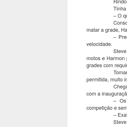
Rindo
Tinha
Te
pr
– O q
c
Consc
fi
matar a grade, Ha
e
– Pre
Be
velocidade.
Steve
T
A
motos e Harmon 
do
grades com requi
Tomar
N
permitida, muito 
e
Chega
Ol
com a inauguração
– Os
Mu
s
competição e sem 
gr
– Exa
A
Steve