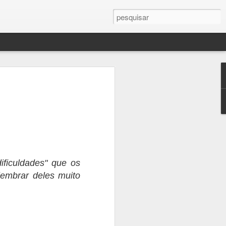
!
ssa vez, provavelmente
te atenção, muita
lver pontas soltas. Sei
mas só passa batido
sa escritora que vos
 Erros de continuidade
iderando a quantidade
ificuldades" que os
r outro lado são muito
lembrar deles muito
cias de saúde,
mas semanas depois,
a incomodando um
r (ciático) não dá pra