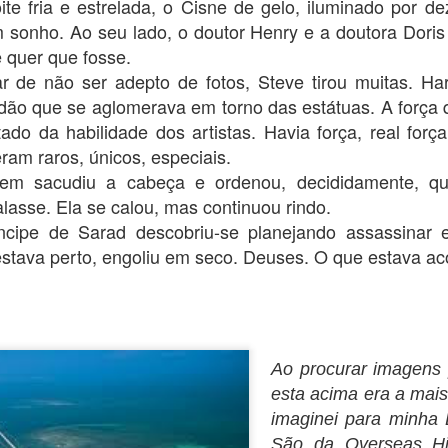
Olá, tripulação!
ite fria e estrelada, o Cisne de gelo, iluminado por de
 sonho. Ao seu lado, o doutor Henry e a doutora Doris
 notícias muito boas para vocês. A nova revisora está trabalhando
 quer que fosse.
epressa. Consequências tem 44 capítulos e já estamos na revisão do
apítulo 22, ou seja, metade do caminho está andado.
r de não ser adepto de fotos, Steve tirou muitas. H
idão que se aglomerava em torno das estátuas. A força
ssim que eu melhorar do meu novo quadro viral demolidor (nem quis
ado da habilidade dos artistas. Havia força, real for
ber o CPF do bicho atual, mas me entortou), vou adiantar os
ram raros, únicos, especiais.
eriféricos" do livro, tais como ISBN, sinopse (arg!), e a capa.
em sacudiu a cabeça e ordenou, decididamente, qu
 para o controle de vocês, o texto de hoje faz parte do capítulo 11.
PRESENTE NÚMERO 11
asse. Ela se calou, mas continuou rindo.
PR
13
ncipe de Sarad descobriu-se planejando assassinar e
Boa noite, pessoal!
stava perto, engoliu em seco. Deuses. O que estava a
bre a revisão, tenho boas notícias: a revisora que trabalhou nos
olumes anteriores dessa vez estava assoberbada com outras
sponsabilidades e, apesar de sua boa vontade, não vai conseguir
visar este livro.
tão...
Ao procurar imagens p
esta acima era a mai
 fiz contato com outra pessoa muito querida que já iniciou a revisão!
eremos novidades em breve.
imaginei para minha E
PRESENTE NÚMERO 10
PR
São da Overseas Hi