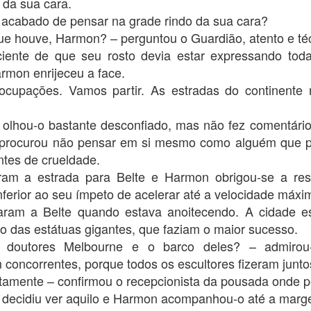
 da sua cara.
 acabado de pensar na grade rindo da sua cara?
mos ótimas notícias! A primeira fase da revisão está completa. A
óxima etapa é reler o livro 3, Desintegração, e emendar no 4 para ter
ue houve, Harmon? – perguntou o Guardião, atento e té
erteza de que nada escapou. Aí a revisora quer dar mais uma olhada
iente de que seu rosto devia estar expressando tod
nal (pelo jeito, o "tempo de gaveta" vale para as revisoras também!), e
rmon enrijeceu a face.
ntão, rumo à Amazon! Esses presentes estão a ponto de acabar.
ocupações. Vamos partir. As estradas do continente 
ijos e boa leitura!
 olhou-o bastante desconfiado, mas não fez comentário
ODOS ACORDARAM CEDO, apesar da hora em que tinham ido
PRESENTE NÚMERO 13
PR
procurou não pensar em si mesmo como alguém que pr
rmir, e verificaram as notícias.
27
Olá, querida tripulação!
ntes de crueldade.
am a estrada para Belte e Harmon obrigou-se a resp
ão tivemos grandes novidades na semana que encerrou, fora correrias
inferior ao seu ímpeto de acelerar até a velocidade máx
 mais um gripão. Portanto, vamos logo ao presente da semana!
ram a Belte quando estava anoitecendo. A cidade e
á, querida tripulação - versão 2.
 das estátuas gigantes, que faziam o maior sucesso.
 doutores Melbourne e o barco deles? – admiro
itíssimo obrigada pelo aviso de que eu havia repostado o texto da
emana passada. Uma vez que, ali em cima, avisei que estava
concorrentes, porque todos os escultores fizeram junt
ipadaça, usarei isso como justificativa parcial. Aqui vai o texto certo.
tamente – confirmou o recepcionista da pousada onde p
PRESENTE NÚMERO 12
PR
 decidiu ver aquilo e Harmon acompanhou-o até a marge
20