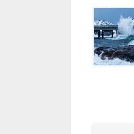
Al
o
A
ga
fí
a
p
co
M
Pa
C
co
C
en
E
a
c
af