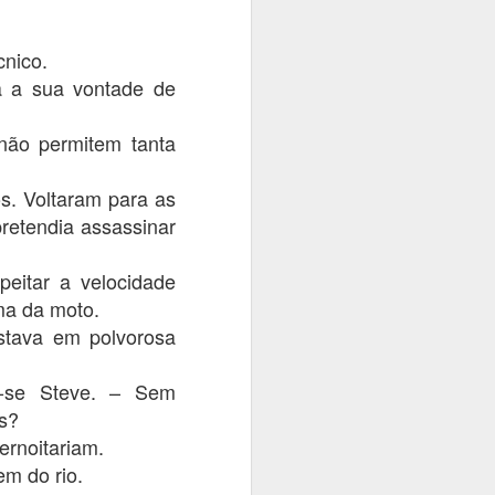
cnico.
a a sua vontade de
não permitem tanta
s. Voltaram para as
etendia assassinar
eitar a velocidade
ima da moto.
stava em polvorosa
u-se Steve. – Sem
os?
ernoitariam.
m do rio.