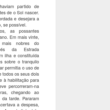
aviam partido de
es de o Sol nascer.
ordada e desejara a
 se possível.
os, as possantes
ano. Em mais vinte,
 mais nobres do
ravés da Estrada
em ilha e constituída
s sobre o tranquilo
lar permitia o uso de
e todos os seus dois
e à habilitação para
eve percorreram-na
ras, chegando ao
s da tarde. Pararam
acertava a despesa,