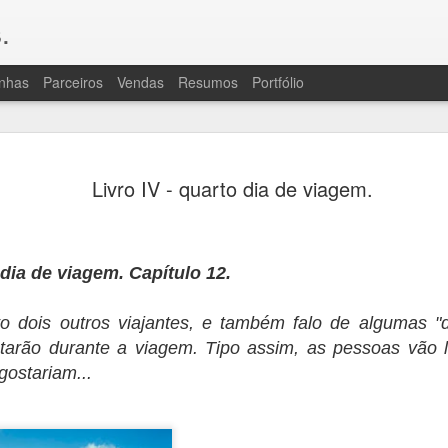
.
nhas
Parceiros
Vendas
Resumos
Portfólio
OLÁ, TRIPULAÇÃO
JUL
Livro IV - quarto dia de viagem.
20
A "ressaca pós-livro" foi grande de
porque Consequências exigiu bastan
revisão e muito vai e volta para caçar e reso
bem que, para quem lê, isso passa batido, 
para vocês por um bocaaado de trabalho des
 dia de viagem. Capítulo 12.
fala, assim como muita atenção da revisora.
são uma coisa horrível por um lado e, cons
o dois outros viajantes, e também falo de algumas "d
de enredo e personagens que há na série, po
difíceis de evitar.
tarão durante a viagem. Tipo assim, as pessoas vão 
gostariam...
À ressaca, juntaram-se algumas intercorrên
começando por outro gripão miserável e, u
uma praga de crise de ciático que continu
pouco, ainda. Sem cérebro (gripe) ou com do