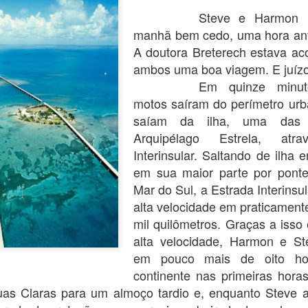
escrever nada decente.
Steve e Harmon h
manhã bem cedo, uma hora ant
A doutora Breterech estava ac
ambos uma boa viagem. E juízo,
Em quinze minut
motos saíram do perímetro urb
saíam da ilha, uma das
Arquipélago Estrela, at
Interinsular. Saltando de ilha 
em sua maior parte por ponte
Mar do Sul, a Estrada Interinsu
alta velocidade em praticament
mil quilômetros. Graças a isso 
alta velocidade, Harmon e St
em pouco mais de oito ho
continente nas primeiras hora
as Claras para um almoço tardio e, enquanto Steve 