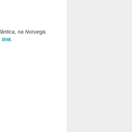
lântica, na Noruega.
link
-
.