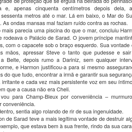
grade de proteção que se erguia na beirada do penhasco
PRESENTE FINAL
PRESENTE NÚMERO
MAY
MAY
a e, apenas cinquenta centímetros depois dela, 
31
25
17
Bom, pessoal,
r sessenta metros até o mar. Lá em baixo, o Mar do Sul
Consequências está lá
Oi, gente. O livro fica pronto nesta
s. As ondas mansas mal faziam ruído contra as rochas.
Amazon, lindinho e prontinho!
semana. Aviso vocês quando
o mais parecia uma piscina do que o mar, concluiu Ha
Este é o link.
estiver disponível!
e rodeava o Palácio de Sarad. O jovem príncipe mantinh
Como sugestão, acho que seria
A 1-5-0 SAIU DO GINÁSIO junta,
s, com o capacete sob o braço esquerdo. Sua vontade e
interessante começarem por
conversando e comentando a
s mãos, apressar Steve o tanto que pudesse e sair
aquela velha recomendação, o
estreia inesquecível em Educação
PRESENTE NÚMERO 15
AY
começo. A leitura engrena melhor.
a Belte, depois rumo a Dariniz, sem qualquer inter
Física. Kate enganchou no braço
11
Bom, gente, ainda não foi nessa semana... Espero finalizar tudo
de Ali e convidou-o para um
orme, e Harmon justificou-a para si mesmo assegura
em poucos dias, e Consequências estará na Amazon.
Para a turma da curiosidade
passeio pelo centro comercial
is do que tudo, encontrar a irmã e garantir sua seguranç
desenfreada, o PRESENTE
antes do jantar, como tinha feito
O LADO DE FORA, a expectativa era grande e os comentários eram
NÚMERO 17 é o final do capítulo
 irritante e cada vez mais persistente voz em seu íntimo
com Joe. Ele olhou para Peggy,
antos que nem Françoise conseguia ouvir o que eles estavam dizendo
13. Como são 44 capítulos no
que sorriu.
em que a causa não era Cheli.
a cozinha.
total, ainda há uma boa leitura à
vou para Champ-Bleux por conveniência – murmurou
frente.
– Não se preocupe comigo, vou
 Respirem fundo e não se atrevam a começar um show – avisou Pam
r conveniência.
fazer a dissertação de
os irmãos. – Kate e Joe passaram um dia inteiro em função disso e
Astrociências.
dentro, sentia algo rolando de rir de sua ingenuidade.
ão teve um só nariz torcido! Por que ela pode e Peggy não? Estou de
n de Sarad teve a mais legítima vontade de destruir al
niversário em uma semana.
PRESENTE NÚMERO 14
AY
exemplo, que estava bem à sua frente, rindo da sua car
4
Boa noite, tripulação!