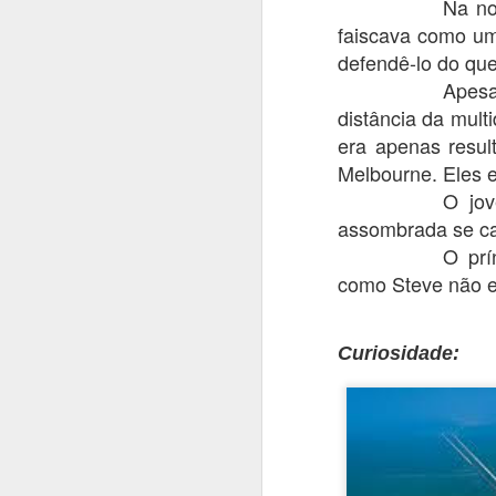
Na no
faiscava como um
Há
defendê-lo do que
d
c
Apesa
distância da mult
A
era apenas result
sa
Melbourne. Eles e
"p
O jov
Só
assombrada se cal
A
O prí
como Steve não e
So
v
re
Curiosidade:
re
En
Já
T
A