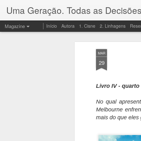
Uma Geração. Todas as Decisões
Magazine
Início
Autora
1. Cisne
2. Linhagens
Rese
MAR
29
Livro IV - quarto
No qual apresent
Melbourne enfren
mais do que eles 