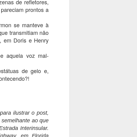
zenas de refletores,
 pareciam prontos a
armon se manteve à
 que transmitiam não
ça, em Doris e Henry
e aquela voz mal-
státuas de gelo e,
contecendo?!
ara ilustrar o post,
s semelhante ao que
strada Interinsular.
ghway, em Florida