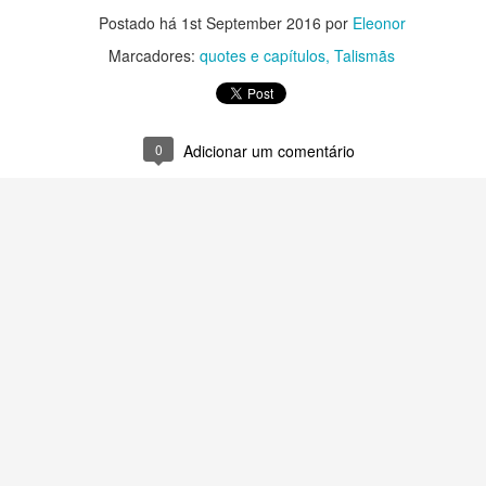
8
Postado há
1st September 2016
por
Eleonor
Vamos com mais um trecho, tripulação!
Marcadores:
quotes e capítulos
Talismãs
iás, se você está chegando agora, volte lá para o primeiro presente,
k?
S ÚLTIMAS QUATORZE HORAS não haviam sido fáceis para a
0
Adicionar um comentário
rota. No final da orientação sobre as futuras aulas de educação
sica, o senso de perigo tinha começado a se agitar como não
contecia há mais de dois anos e meio, avisando de grandes
roblemas no alto espaço. A sensitiva esperou um pouco para
nfirmar uma certeza que, na verdade, já tinha, e fez contato com tio
PRESENTE NÚMERO 5
AR
ul.
1
Olá, tripulação!
omo respondi para Ninna em um comentário, os presentes semanais
ntinuarão até a publicação do livro 4, que recebeu o título de
onsequências. E há muitas, acreditem! Grandes, pequenas... e uma
orme no final do livro.
RAM QUATRO E VINTE DA MANHÃ quando os dois entraram no
dormecido pavilhão masculino, mas bastou colocarem os pés no
orredor da 1-5-0 e uma enxurrada de colegas despencou apê de Ted
ora.