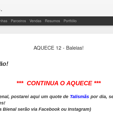
.
nhas
Parceiros
Vendas
Resumos
Portfólio
OLÁ, TRIPULAÇÃO
JUL
AQUECE 12 - Baleias!
20
A "ressaca pós-livro" foi grande de
porque Consequências exigiu bastan
revisão e muito vai e volta para caçar e reso
ão!
bem que, para quem lê, isso passa batido, 
para vocês por um bocaaado de trabalho des
fala, assim como muita atenção da revisora.
são uma coisa horrível por um lado e, cons
*** CONTINUA O AQUECE ***
de enredo e personagens que há na série, po
difíceis de evitar.
ienal, postarei aqui um quote de
À ressaca, juntaram-se algumas intercorrên
Talismãs
por dia, s
começando por outro gripão miserável e, u
es!
uma praga de crise de ciático que continu
a Bienal serão via Facebook ou Instagram)
pouco, ainda. Sem cérebro (gripe) ou com do