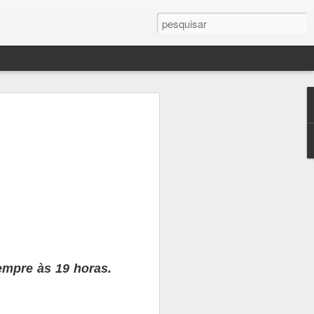
!
ssa vez, provavelmente
te atenção, muita
lver pontas soltas. Sei
mas só passa batido
sa escritora que vos
 Erros de continuidade
iderando a quantidade
r outro lado são muito
cias de saúde,
empre às 19 horas.
mas semanas depois,
a incomodando um
r (ciático) não dá pra