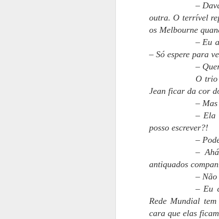
– Dava
Te
outra. O terrível r
pr
os Melbourne quand
c
– Eu a
fi
e
– Só espere para ve
– Quer
Be
O trio
T
Jean ficar da cor 
A
do
– Mas 
– Ela 
N
posso escrever?!
e
– Pode
– Ahá
Ol
antiquados companh
Mu
– Não 
s
– Eu 
gr
Rede Mundial tem 
A
cara que elas ficam