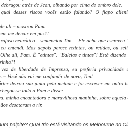
23
 debruçou atrás de Jean, olhando por cima do ombro dele.
Olá, gente!
qual desses riscos vocês estão falando? O fiapo alien
 livro 4, Consequências, minhas tarefas como escritora estão
ecnicamente terminadas. Concluí as separações dentro dos capítulos
le ali – mostrou Pam.
 consegui colocar títulos em todos, o que considero sempre uma
orme vitória. Ainda pode haver mudanças de ideia de última hora,
rem me deixar em paz?!
as serão apenas isso - mudanças de ideia. Cada capítulo já tem seu
rafuso neurótico – sentenciou Tim. – Ele acha que escreveu "
me, o que me deixa muito feliz!
eu entendi. Mas depois parece retintas, ou retidas, ou selin
gora ficamos todos no aguardo da revisora.
 Olhe ali, Pam. É "etintas". "Baleias e tintas"! Está dizendo
irinha?!
PRESENTE NÚMERO 7
AR
 PRIMEIRA AULA das quartas-feiras era a de Energética, com o
15
vez de liberdade de Imprensa, eu preferia privacidade 
utor Alex.
Olá, gente!
o. – Você não vai me confundir de novo, Tim!
trabalho no livro 4 continua. Ainda não tenho notícias da revisora,
rter deixou sua janta pela metade e foi escrever em outro l
s tenho bastante trabalho próprio para fazer nele. Há os ajustes no
nchegou-se todo a Pam e disse:
xto, os títulos de capítulos, a separação dentro dos capítulos em
ocos... Enfim, escritora trabalhando! Boa leitura a todos.
a, minha encantadora e maravilhosa maninha, sobre aquela a
ãos desataram a rir.
RANÇOISE SAIU COM KATE, comparando impressões e sensações.
e largou tudo e foi com elas. Lis, bufando, encarou a família com as
ãos na cintura.
um palpite? Qual trio está visitando os Melbourne no C
PRESENTE NÚMERO 6
AR