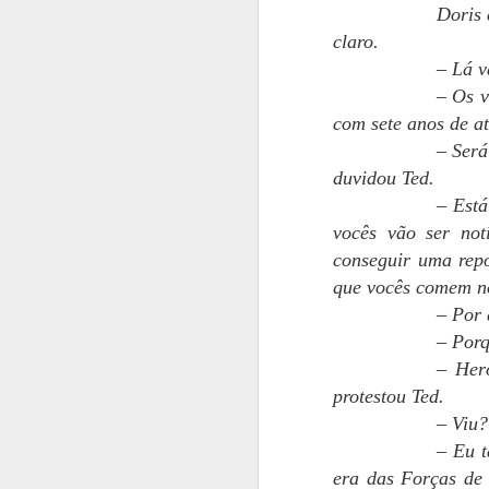
Doris 
claro.
Há
d
– Lá v
c
– Os v
com sete anos de a
A
sa
– Será
"p
duvidou Ted.
– Está
Só
A
vocês vão ser not
conseguir uma rep
que vocês comem no
So
v
– Por 
re
– Porq
re
– Her
En
protestou Ted.
– Viu?
Já
– Eu t
T
A
era das Forças de 