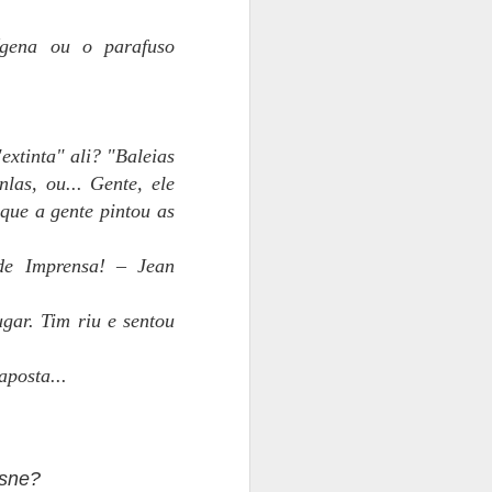
ígena ou o parafuso
extinta" ali? "Baleias
las, ou... Gente, ele
 que a gente pintou as
de Imprensa! – Jean
ugar. Tim riu e sentou
posta...
isne?