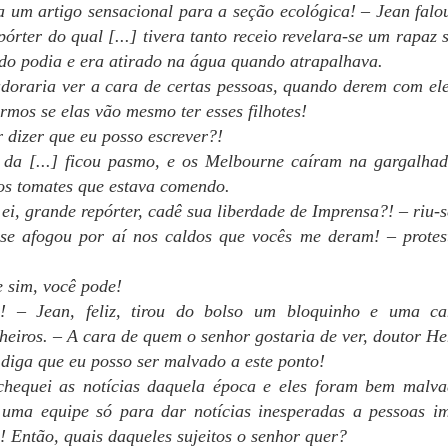
 um artigo sensacional para a seção ecológica! – Jean falo
mos ótimas notícias! A primeira fase da revisão está completa. A
epórter do qual [...] tivera tanto receio revelara-se um rapaz
óxima etapa é reler o livro 3, Desintegração, e emendar no 4 para ter
o podia e era atirado na água quando atrapalhava.
erteza de que nada escapou. Aí a revisora quer dar mais uma olhada
doraria ver a cara de certas pessoas, quando derem com el
nal (pelo jeito, o "tempo de gaveta" vale para as revisoras também!), e
ntão, rumo à Amazon! Esses presentes estão a ponto de acabar.
rmos se elas vão mesmo ter esses filhotes!
 dizer que eu posso escrever?!
ijos e boa leitura!
 da [...] ficou pasmo, e os Melbourne caíram na gargalha
ODOS ACORDARAM CEDO, apesar da hora em que tinham ido
dos tomates que estava comendo.
PRESENTE NÚMERO 13
PR
rmir, e verificaram as notícias.
ei, grande repórter, cadê sua liberdade de Imprensa?! – riu-s
27
Olá, querida tripulação!
se afogou por aí nos caldos que vocês me deram! – protes
ão tivemos grandes novidades na semana que encerrou, fora correrias
 mais um gripão. Portanto, vamos logo ao presente da semana!
 sim, você pode!
! – Jean, feliz, tirou do bolso um bloquinho e uma can
á, querida tripulação - versão 2.
eiros. – A cara de quem o senhor gostaria de ver, doutor H
itíssimo obrigada pelo aviso de que eu havia repostado o texto da
diga que eu posso ser malvado a este ponto!
emana passada. Uma vez que, ali em cima, avisei que estava
chequei as notícias daquela época e eles foram bem malv
ipadaça, usarei isso como justificativa parcial. Aqui vai o texto certo.
uma equipe só para dar notícias inesperadas a pessoas im
PRESENTE NÚMERO 12
PR
! Então, quais daqueles sujeitos o senhor quer?
20