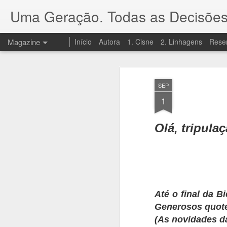
Uma Geração. Todas as Decisões
Magazine
Início
Autora
1. Cisne
2. Linhagens
Rese
SEP
1
Olá, tripulaç
Até o final da B
Generosos quot
(As novidades d