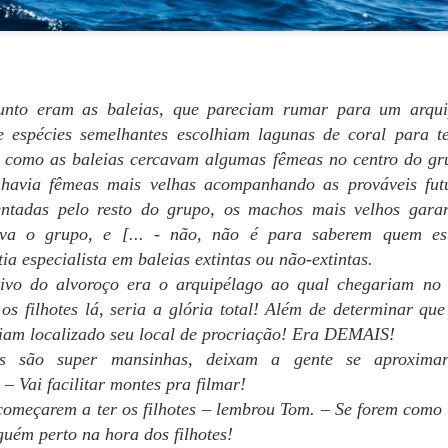
PRESENTE FINAL
PRESENTE NÚMERO
MAY
MAY
31
25
17
Bom, pessoal,
Consequências está lá
Oi, gente. O livro fica pronto nesta
Amazon, lindinho e prontinho!
semana. Aviso vocês quando
Este é o link.
estiver disponível!
unto eram as baleias, que pareciam rumar para um arqui
e espécies semelhantes escolhiam lagunas de coral para t
Como sugestão, acho que seria
A 1-5-0 SAIU DO GINÁSIO junta,
interessante começarem por
 como as baleias cercavam algumas fêmeas no centro do gru
conversando e comentando a
aquela velha recomendação, o
estreia inesquecível em Educação
 havia fêmeas mais velhas acompanhando as prováveis fut
PRESENTE NÚMERO 15
AY
começo. A leitura engrena melhor.
Física. Kate enganchou no braço
11
ntadas pelo resto do grupo, os machos mais velhos gara
Bom, gente, ainda não foi nessa semana... Espero finalizar tudo
de Ali e convidou-o para um
em poucos dias, e Consequências estará na Amazon.
ava o grupo, e [... - não, não é para saberem quem e
Para a turma da curiosidade
passeio pelo centro comercial
desenfreada, o PRESENTE
antes do jantar, como tinha feito
ia especialista em baleias extintas ou não-extintas.
O LADO DE FORA, a expectativa era grande e os comentários eram
NÚMERO 17 é o final do capítulo
com Joe. Ele olhou para Peggy,
ivo do alvoroço era o arquipélago ao qual chegariam no d
antos que nem Françoise conseguia ouvir o que eles estavam dizendo
13. Como são 44 capítulos no
que sorriu.
a cozinha.
os filhotes lá, seria a glória total! Além de determinar qu
total, ainda há uma boa leitura à
frente.
– Não se preocupe comigo, vou
riam localizado seu local de procriação! Era DEMAIS!
 Respirem fundo e não se atrevam a começar um show – avisou Pam
fazer a dissertação de
s são super mansinhas, deixam a gente se aproxima
os irmãos. – Kate e Joe passaram um dia inteiro em função disso e
Astrociências.
 – Vai facilitar montes pra filmar!
ão teve um só nariz torcido! Por que ela pode e Peggy não? Estou de
niversário em uma semana.
começarem a ter os filhotes – lembrou Tom. – Se forem como 
PRESENTE NÚMERO 14
AY
uém perto na hora dos filhotes!
4
Boa noite, tripulação!