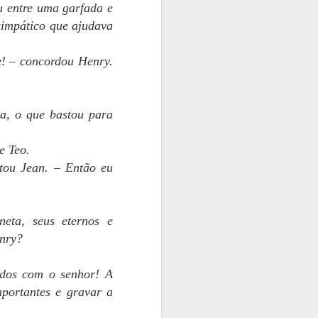
u entre uma garfada e
 simpático que ajudava
e! – concordou Henry.
da, o que bastou para
e Teo.
tou Jean. – Então eu
eta, seus eternos e
enry?
ados com o senhor! A
portantes e gravar a