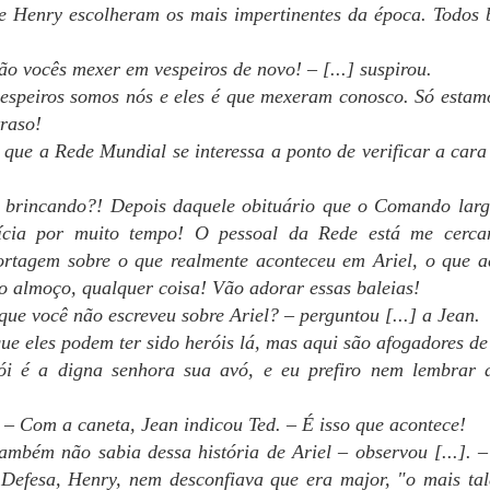
Olá, tripulação!
e Henry escolheram os mais impertinentes da época. Todos 
 notícias muito boas para vocês. A nova revisora está trabalhando
epressa. Consequências tem 44 capítulos e já estamos na revisão do
ão vocês mexer em vespeiros de novo! – [...] suspirou.
apítulo 22, ou seja, metade do caminho está andado.
espeiros somos nós e eles é que mexeram conosco. Só estam
traso!
ssim que eu melhorar do meu novo quadro viral demolidor (nem quis
ber o CPF do bicho atual, mas me entortou), vou adiantar os
 que a Rede Mundial se interessa a ponto de verificar a car
eriféricos" do livro, tais como ISBN, sinopse (arg!), e a capa.
 brincando?! Depois daquele obituário que o Comando larg
 para o controle de vocês, o texto de hoje faz parte do capítulo 11.
PRESENTE NÚMERO 11
PR
ícia por muito tempo! O pessoal da Rede está me cerca
13
Boa noite, pessoal!
ortagem sobre o que realmente aconteceu em Ariel, o que a
 almoço, qualquer coisa! Vão adorar essas baleias!
bre a revisão, tenho boas notícias: a revisora que trabalhou nos
olumes anteriores dessa vez estava assoberbada com outras
que você não escreveu sobre Ariel? – perguntou [...] a Jean.
sponsabilidades e, apesar de sua boa vontade, não vai conseguir
ue eles podem ter sido heróis lá, mas aqui são afogadores de
visar este livro.
ói é a digna senhora sua avó, e eu prefiro nem lembrar d
tão...
 – Com a caneta, Jean indicou Ted. – É isso que acontece!
 fiz contato com outra pessoa muito querida que já iniciou a revisão!
ambém não sabia dessa história de Ariel – observou [...]. –
eremos novidades em breve.
PRESENTE NÚMERO 10
PR
Defesa, Henry, nem desconfiava que era major, "o mais tale