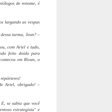
biólogos de renome, é
os largando as vespas
a dessa turma, Jean? –
ou, com Ariel e tudo,
ndo feito doido para
conteceu em Rivan, o
 repórteres!
e Ariel, obrigado! –
 E, se sabia que você
ntoso estrategista" e