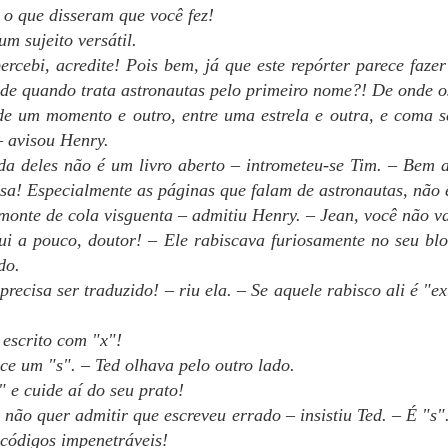
5
INCO E MEIA DA TARDE, final das aulas em Champ-Bleux.
FELIZ PÁSCOA, PESSOAL!
 o que disseram que você fez!
um sujeito versátil.
sem papo porque dormi só 4 horas nas últimas 24 horas. Tico e Teco
ercebi, acredite! Pois bem, já que este repórter parece fazer
stão se esforçando para manter a conexão)
esde quando trata astronautas pelo primeiro nome?! De onde 
 REI AHMAD DA ÍDIA avisou Paul assim que Arthur e Sergei partiram
e um momento e outro, entre uma estrela e outra, e coma s
e volta para Champ-Bleux. Henry, que passava muito tempo
– avisou Henry.
rabalhando com Paul desde que os filhos tinham ido para Champ-
eux, veio para assistir ao vídeo com eles. O resumo dado por Sergei
da deles não é um livro aberto – intrometeu-se Tim. – Bem a
Ali era alarmante, apesar de Sergei evitar detalhes e, principalmente,
sa! Especialmente as páginas que falam de astronautas, não é
omes.
PRESENTE NÚMERO 9
AR
onte de cola visguenta – admitiu Henry. – Jean, você não v
29
Olá, tripulação!
i a pouco, doutor! – Ele rabiscava furiosamente no seu bl
do.
em novidades por aqui. Estou em compasso de espera com a
 precisa ser traduzido! – riu ela. – Se aquele rabisco ali é "e
visora (não se apressa a arte), e já estou, é claro, trabalhando no
óximo livro.
 escrito com "x"!
ETER SAIU DO HEXÁGONO que era seu espaço privativo com a
ce um "s". – Ted olhava pelo outro lado.
ra avisando que trucidaria o primeiro que ousasse dizer bom dia.
" e cuide aí do seu prato!
 ataque das cem naves tinha sido no sábado; cem em Tau, porque as
 não quer admitir que escreveu errado – insistiu Ted. – É "s"
utras bases tinham tido sua cota de problemas também, embora
PRESENTE NÚMERO 8
 códigos impenetráveis!
AR
enhum tivesse sido tão grande quanto o deles.