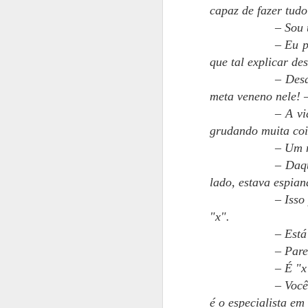
C
capaz de fazer tudo
– Sou 
(
– Eu p
e
que tal explicar d
O
– Desd
d
meta veneno nele! 
t
Bl
– A vi
e 
grudando muita coi
n
M
– Um m
– Daqu
lado, estava espian
S
– Isso
re
pr
"x".
– Está
P
– Pare
ca
– É "x
O
– Você
o
é o especialista em
M
n