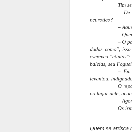
Tim se
– De 
No
neurótico?
t
– Aque
e
en
– Que
m
– O pa
no
dadas como", isso 
A
escreveu "etintas"!
baleias, seu Fogue
M
A
– Em 
do
levantou, indignad
O 
O repó
ma
no lugar dele, aco
te
bl
– Agor
Os irm
F
Jo
m
Quem se arrisca n
M