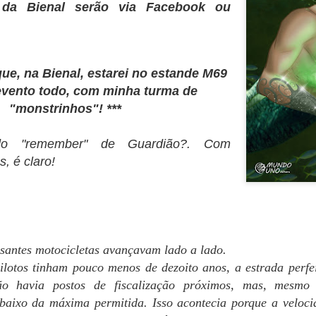
 da Bienal serão via Facebook ou
escrever nada decente.
ue, na Bienal, estarei no estande M69
evento todo, com minha turma de
"monstrinhos"! ***
do "remember" de Guardião?. Com
s, é claro!
santes motocicletas avançavam lado a lado.
ilotos tinham pouco menos de dezoito anos, a estrada perf
não havia postos de fiscalização próximos, mas, mesmo 
baixo da máxima permitida. Isso acontecia porque a veloc