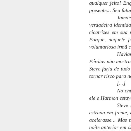
qualquer jeito! En
presente... Seu futu
Há
d
Jamais
c
verdadeira identid
cicatrizes em sua 
A
sa
Porque, naquele f
"p
voluntariosa irmã c
Havia
Só
A
Pérolas não mostrav
Steve faria de tudo
tornar risco para 
So
[...]
v
re
No ent
re
ele e Harmon estava
Steve
En
estrada em frente,
Já
acelerasse... Mas 
T
A
noite anterior em c