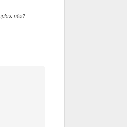
imples, não?