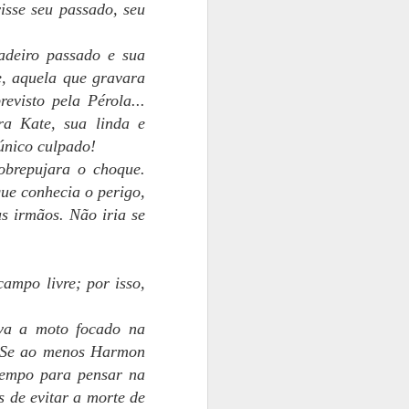
isse seu passado, seu
adeiro passado e sua
e, aquela que gravara
evisto pela Pérola...
ra Kate, sua linda e
 único culpado!
obrepujara o choque.
que conhecia o perigo,
us irmãos. Não iria se
ampo livre; por isso,
ava a moto focado na
o. Se ao menos Harmon
 tempo para pensar na
s de evitar a morte de