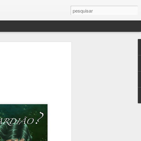
!
ssa vez, provavelmente
te atenção, muita
lver pontas soltas. Sei
mas só passa batido
sa escritora que vos
 Erros de continuidade
iderando a quantidade
r outro lado são muito
cias de saúde,
mas semanas depois,
a incomodando um
r (ciático) não dá pra