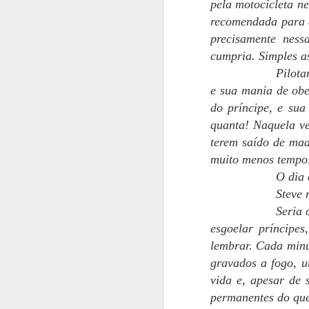
pela motocicleta n
LIVRO 4 -
JUN
recomendada para 
8
CONSEQUÊNCIAS
precisamente nes
Oi, gente - e é, praticamente, um
cumpria. Simples a
post só para dizer oi.
Pilota
Esta semana foi de ressaca pós-
e sua mania de obe
livro, uma coisa bem comum de
do príncipe, e sua
acontecer. É alguma coisa que
fica no meio do caminho com um
quanta! Naquela ve
M
"ufa, consegui", uma canseira
terem saído de mad
danada e, claro, uma insoniazinha
muito menos tempo
para acompanhar. Espero que
O dia 
tenham gostado da nova leitura.
D
Eu gostei, embora tenha dado
Steve 
t
muito trabalho pelos mais
Seria 
n
diversos motivos (enredo, pontas
esgoelar príncipe
soltas e rebelião de personagens,
–
entre outros).
lembrar. Cada minu
a
gravados a fogo, um
n
a
vida e, apesar de 
M
permanentes do que