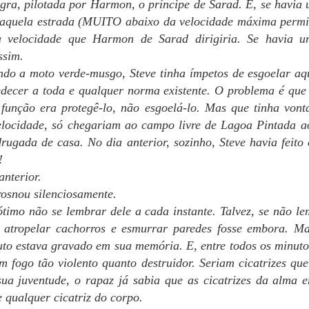
egra, pilotada por Harmon, o príncipe de Sarad. E, se havia
PRESENTE FINAL
PRESENTE NÚMERO
MAY
MAY
aquela estrada (MUITO abaixo da velocidade máxima permiti
31
25
17
Bom, pessoal,
sa velocidade que Harmon de Sarad dirigiria. Se havia 
Consequências está lá
Oi, gente. O livro fica pronto nesta
ssim.
Amazon, lindinho e prontinho!
semana. Aviso vocês quando
Este é o link.
estiver disponível!
ndo a moto verde-musgo, Steve tinha ímpetos de esgoelar aqu
decer a toda e qualquer norma existente. O problema é que
Como sugestão, acho que seria
A 1-5-0 SAIU DO GINÁSIO junta,
 função era protegê-lo, não esgoelá-lo. Mas que tinha vonta
interessante começarem por
conversando e comentando a
aquela velha recomendação, o
locidade, só chegariam ao campo livre de Lagoa Pintada a
estreia inesquecível em Educação
PRESENTE NÚMERO 15
AY
começo. A leitura engrena melhor.
Física. Kate enganchou no braço
rugada de casa. No dia anterior, sozinho, Steve havia feit
11
Bom, gente, ainda não foi nessa semana... Espero finalizar tudo
de Ali e convidou-o para um
!
em poucos dias, e Consequências estará na Amazon.
Para a turma da curiosidade
passeio pelo centro comercial
desenfreada, o PRESENTE
anterior.
antes do jantar, como tinha feito
O LADO DE FORA, a expectativa era grande e os comentários eram
NÚMERO 17 é o final do capítulo
com Joe. Ele olhou para Peggy,
rosnou silenciosamente.
antos que nem Françoise conseguia ouvir o que eles estavam dizendo
13. Como são 44 capítulos no
que sorriu.
ótimo não se lembrar dele a cada instante. Talvez, se não l
a cozinha.
total, ainda há uma boa leitura à
frente.
s, atropelar cachorros e esmurrar paredes fosse embora. M
– Não se preocupe comigo, vou
 Respirem fundo e não se atrevam a começar um show – avisou Pam
fazer a dissertação de
to estava gravado em sua memória. E, entre todos os minuto
os irmãos. – Kate e Joe passaram um dia inteiro em função disso e
Astrociências.
 fogo tão violento quanto destruidor. Seriam cicatrizes que
ão teve um só nariz torcido! Por que ela pode e Peggy não? Estou de
niversário em uma semana.
sua juventude, o rapaz já sabia que as cicatrizes da alma 
PRESENTE NÚMERO 14
AY
 qualquer cicatriz do corpo.
4
Boa noite, tripulação!