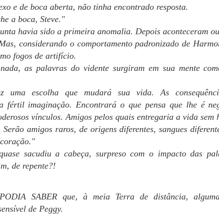
23
exo e de boca aberta, não tinha encontrado resposta.
Olá, gente!
he a boca, Steve."
 livro 4, Consequências, minhas tarefas como escritora estão
unta havia sido a primeira anomalia. Depois aconteceram ou
ecnicamente terminadas. Concluí as separações dentro dos capítulos
 Mas, considerando o comportamento padronizado de Harmon
 consegui colocar títulos em todos, o que considero sempre uma
orme vitória. Ainda pode haver mudanças de ideia de última hora,
o fogos de artifício.
as serão apenas isso - mudanças de ideia. Cada capítulo já tem seu
 nada, as palavras do vidente surgiram em sua mente co
me, o que me deixa muito feliz!
gora ficamos todos no aguardo da revisora.
z uma escolha que mudará sua vida. As consequência
ua fértil imaginação. Encontrará o que pensa que lhe é ne
PRESENTE NÚMERO 7
AR
 PRIMEIRA AULA das quartas-feiras era a de Energética, com o
derosos vínculos. Amigos pelos quais entregaria a vida sem h
15
utor Alex.
Olá, gente!
 Serão amigos raros, de origens diferentes, sangues diferen
trabalho no livro 4 continua. Ainda não tenho notícias da revisora,
 coração."
s tenho bastante trabalho próprio para fazer nele. Há os ajustes no
 quase sacudiu a cabeça, surpreso com o impacto das pal
xto, os títulos de capítulos, a separação dentro dos capítulos em
im, de repente?!
ocos... Enfim, escritora trabalhando! Boa leitura a todos.
RANÇOISE SAIU COM KATE, comparando impressões e sensações.
e largou tudo e foi com elas. Lis, bufando, encarou a família com as
ODIA SABER que, à meia Terra de distância, algumas
ãos na cintura.
ensível de Peggy.
PRESENTE NÚMERO 6
AR