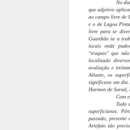
No dia
Te
que adjetivo aplica
pr
ao campo livre de 
c
e o de Lagoa Pinta
fi
e
livre para se dive
Guardião ia a trab
Be
locais onde pude
"truques" que não
T
A
do
localizado diver
avaliação e treina
Atlante, os super
N
e
significava um dia
Harmon de Sarad, P
Ol
Com es
Mu
Tudo e
s
superficianas. Pé
gr
passado, presente 
A
Artefato tão preci