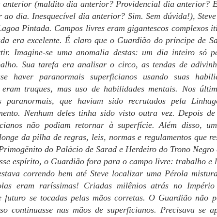
 anterior (maldito dia anterior? Providencial dia anterior? 
mos ótimas notícias! A primeira fase da revisão está completa. A
r ao dia. Inesquecível dia anterior? Sim. Sem dúvida!), Ste
óxima etapa é reler o livro 3, Desintegração, e emendar no 4 para ter
Lagoa Pintada. Campos livres eram gigantescos complexos iti
erteza de que nada escapou. Aí a revisora quer dar mais uma olhada
da era excelente. É claro que o Guardião do príncipe de 
nal (pelo jeito, o "tempo de gaveta" vale para as revisoras também!), e
ntão, rumo à Amazon! Esses presentes estão a ponto de acabar.
rtir. Imagine-se uma anomalia destas: um dia inteiro só 
alho. Sua tarefa era analisar o circo, as tendas de adivin
ijos e boa leitura!
sse haver paranormais superficianos usando suas habili
 eram truques, mas uso de habilidades mentais. Nos últim
ODOS ACORDARAM CEDO, apesar da hora em que tinham ido
PRESENTE NÚMERO 13
PR
rmir, e verificaram as notícias.
sos paranormais, que haviam sido recrutados pela Linh
27
Olá, querida tripulação!
mento. Nenhum deles tinha sido visto outra vez. Depois d
ficianos não podiam retornar à superfície. Além disso, u
ão tivemos grandes novidades na semana que encerrou, fora correrias
 mais um gripão. Portanto, vamos logo ao presente da semana!
 longe da pilha de regras, leis, normas e regulamentos que r
rimogênito do Palácio de Sarad e Herdeiro do Trono Negro 
á, querida tripulação - versão 2.
se espírito, o Guardião fora para o campo livre: trabalho e 
itíssimo obrigada pelo aviso de que eu havia repostado o texto da
stava correndo bem até Steve localizar uma Pérola mistura
emana passada. Uma vez que, ali em cima, avisei que estava
rolas eram raríssimas! Criadas milênios atrás no Império
ipadaça, usarei isso como justificativa parcial. Aqui vai o texto certo.
e futuro se tocadas pelas mãos corretas. O Guardião não 
PRESENTE NÚMERO 12
PR
oso continuasse nas mãos de superficianos. Precisava se 
20