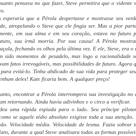
Olá, tripulação!
quanto pensava no que fazer, Steve permitira que o vidente v
ro.
 notícias muito boas para vocês. A nova revisora está trabalhando
epressa. Consequências tem 44 capítulos e já estamos na revisão do
 esperaria que a Pérola despertasse e mostrasse seu verd
apítulo 22, ou seja, metade do caminho está andado.
ade, atropelando o Steve que ele fingia ser. Mas a pior part
mente, em sua alma e em seu coração, estava no futuro pr
ssim que eu melhorar do meu novo quadro viral demolidor (nem quis
ber o CPF do bicho atual, mas me entortou), vou adiantar os
uturo, sua irmã morria. Por sua causa! A Pérola mostra
eriféricos" do livro, tais como ISBN, sinopse (arg!), e a capa.
açula, fechando os olhos pela última vez. E ele, Steve, era o
m sido momentos de pesadelo, mas logo a racionalidade s
 para o controle de vocês, o texto de hoje faz parte do capítulo 11.
PRESENTE NÚMERO 11
PR
am fatos irrevogáveis, mas possibilidades de futuro. Agora 
13
Boa noite, pessoal!
 para evitá-lo. Tinha abdicado de sua vida para proteger se
nenhum deles! Kate ficaria bem. A qualquer preço!
bre a revisão, tenho boas notícias: a revisora que trabalhou nos
olumes anteriores dessa vez estava assoberbada com outras
sponsabilidades e, apesar de sua boa vontade, não vai conseguir
anto, encontrar a Pérola interrompera sua investigação no c
visar este livro.
m retornando. Ainda havia adivinhos e o circo a verificar.
 deu uma rápida espiada para o lado. Seu príncipe pilot
tão...
 como se aquele tédio absoluto exigisse toda a sua atençã
 fiz contato com outra pessoa muito querida que já iniciou a revisão!
não. Velocidade média. Velocidade de lesma. Fazia sobrar
eremos novidades em breve.
PRESENTE NÚMERO 10
PR
laro, durante a qual Steve analisara todas as formas possívei