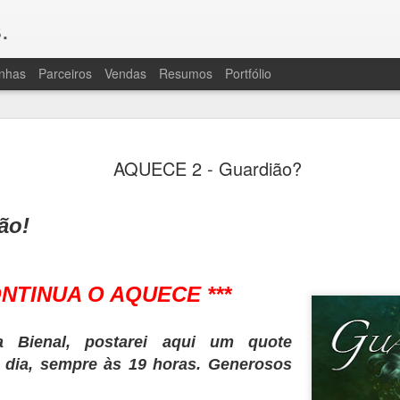
.
nhas
Parceiros
Vendas
Resumos
Portfólio
OLÁ, TRIPULAÇÃO
JUL
AQUECE 2 - Guardião?
20
A "ressaca pós-livro" foi grande de
porque Consequências exigiu bastan
revisão e muito vai e volta para caçar e reso
ão!
bem que, para quem lê, isso passa batido, 
para vocês por um bocaaado de trabalho des
fala, assim como muita atenção da revisora.
são uma coisa horrível por um lado e, cons
ONTINUA O AQUECE ***
de enredo e personagens que há na série, po
difíceis de evitar.
a Bienal, postarei aqui um quote
À ressaca, juntaram-se algumas intercorrên
começando por outro gripão miserável e, u
 dia, sempre às 19 horas. Generosos
uma praga de crise de ciático que continu
pouco, ainda. Sem cérebro (gripe) ou com do