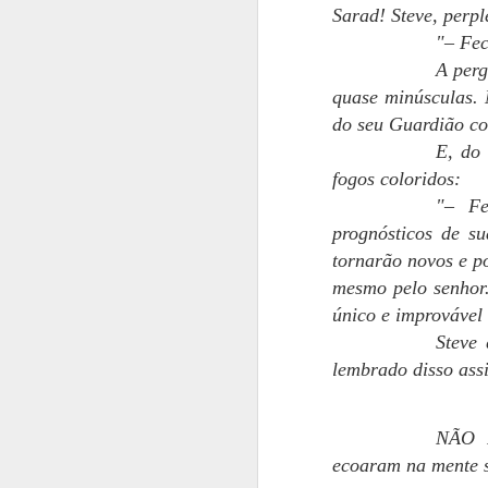
Sarad! Steve, perpl
"– Fec
No
A perg
t
quase minúsculas.
e
en
do seu Guardião com
m
E, do
no
fogos coloridos:
A
"– Fe
prognósticos de s
M
A
tornarão novos e po
do
mesmo pelo senhor.
O 
único e improvável
ma
Steve
te
lembrado disso ass
bl
F
Jo
NÃO P
m
ecoaram na mente s
M