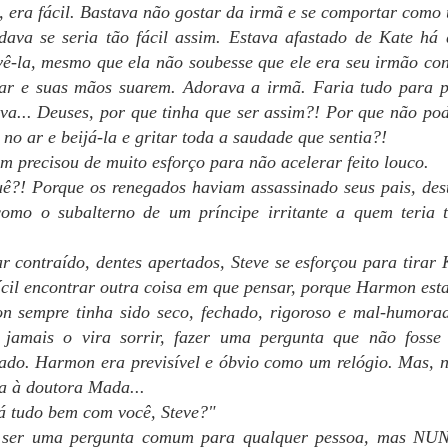
5
INCO E MEIA DA TARDE, final das aulas em Champ-Bleux.
FELIZ PÁSCOA, PESSOAL!
, era fácil. Bastava não gostar da irmã e se comportar como 
idava se seria tão fácil assim. Estava afastado de Kate há
sem papo porque dormi só 4 horas nas últimas 24 horas. Tico e Teco
evê-la, mesmo que ela não soubesse que ele era seu irmão con
stão se esforçando para manter a conexão)
rar e suas mãos suarem. Adorava a irmã. Faria tudo para p
 REI AHMAD DA ÍDIA avisou Paul assim que Arthur e Sergei partiram
ava... Deuses, por que tinha que ser assim?! Por que não po
e volta para Champ-Bleux. Henry, que passava muito tempo
 no ar e beijá-la e gritar toda a saudade que sentia?!
rabalhando com Paul desde que os filhos tinham ido para Champ-
eux, veio para assistir ao vídeo com eles. O resumo dado por Sergei
m precisou de muito esforço para não acelerar feito louco.
Ali era alarmante, apesar de Sergei evitar detalhes e, principalmente,
ê?! Porque os renegados haviam assassinado seus pais, dest
omes.
PRESENTE NÚMERO 9
como o subalterno de um príncipe irritante a quem teria t
AR
29
Olá, tripulação!
r contraído, dentes apertados, Steve se esforçou para tirar
em novidades por aqui. Estou em compasso de espera com a
fícil encontrar outra coisa em que pensar, porque Harmon est
visora (não se apressa a arte), e já estou, é claro, trabalhando no
 sempre tinha sido seco, fechado, rigoroso e mal-humorad
óximo livro.
e jamais o vira sorrir, fazer uma pergunta que não fosse
ETER SAIU DO HEXÁGONO que era seu espaço privativo com a
ado. Harmon era previsível e óbvio como um relógio. Mas, no
ra avisando que trucidaria o primeiro que ousasse dizer bom dia.
la à doutora Mada...
 ataque das cem naves tinha sido no sábado; cem em Tau, porque as
á tudo bem com você, Steve?"
utras bases tinham tido sua cota de problemas também, embora
 ser uma pergunta comum para qualquer pessoa, mas N
PRESENTE NÚMERO 8
AR
enhum tivesse sido tão grande quanto o deles.