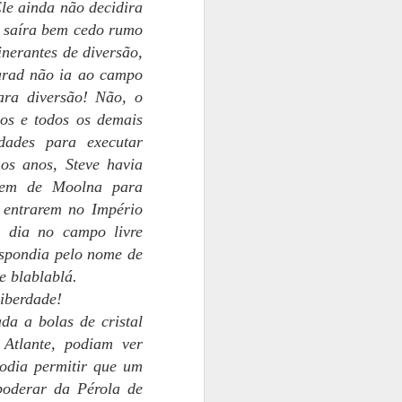
Ele ainda não decidira
ve saíra bem cedo rumo
nerantes de diversão,
Sarad não ia ao campo
para diversão! Não, o
hos e todos os demais
dades para executar
os anos, Steve havia
agem de Moolna para
e entrarem no Império
m dia no campo livre
espondia pelo nome de
e blablablá.
liberdade!
da a bolas de cristal
 Atlante, podiam ver
podia permitir que um
apoderar da Pérola de