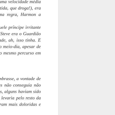
 uma velocidade média
PRESENTE NÚMERO
MAY
da, que droga!), era
18
16
uma regra, Harmon a
Oi, pessoal. Vocês não foram
esquecidos; acontece que a
insônia tem me perseguido
ele príncipe irritante
nessas duas últimas semanas, o
 Steve era o Guardião
que me deixa imprestável para
de, ah, isso tinha. E
revisar. Bobeia, e invento erros
o meio-dia, apesar de
novos... Prometo que o livro vai
estar disponível assim que
o o mesmo percurso em
minhas condições mentais
permitirem. Vai um pedaço
generoso para vocês hoje.
NAQUELA TARDE, os calouros
embrasse, a vontade de
teriam a primeira aula de prática
as não conseguia não
desportiva. Champ-Bleux não
queria apenas cabeças
s, alguns haviam sido
funcionando, fazia questão de
 levaria pelo resto da
corpos em forma também.
eram mais doloridas e