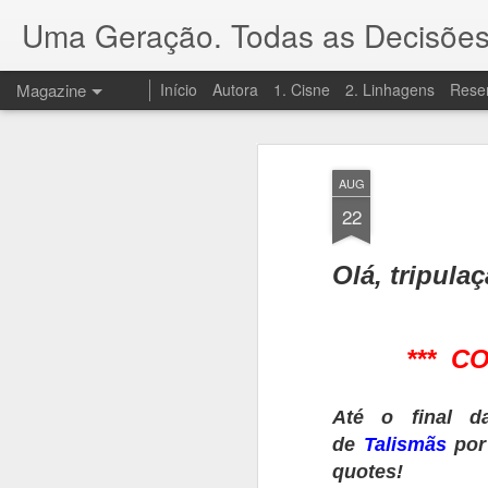
Uma Geração. Todas as Decisões
Magazine
Início
Autora
1. Cisne
2. Linhagens
Rese
AUG
22
Olá, tripulaç
*** C
Até o final d
de
Talismãs
por
quotes!