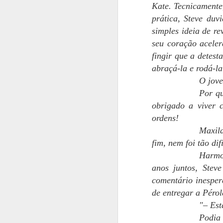
C
Kate. Tecnicamente
prática, Steve duv
(
simples ideia de r
e
seu coração acele
O
fingir que a detest
d
abraçá-la e rodá-la
t
Bl
O jove
e 
Por qu
n
obrigado a viver 
M
ordens!
Maxila
S
fim, nem foi tão di
re
Harmon
pr
anos juntos, Stev
P
comentário inesper
ca
de entregar a Péro
O
"– Est
o
Podia
M
n