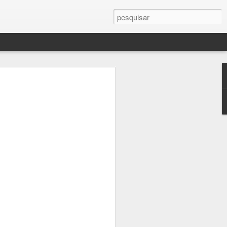
!
ssa vez, provavelmente
te atenção, muita
lver pontas soltas. Sei
mas só passa batido
sa escritora que vos
 Erros de continuidade
iderando a quantidade
r outro lado são muito
cias de saúde,
mas semanas depois,
a incomodando um
r (ciático) não dá pra