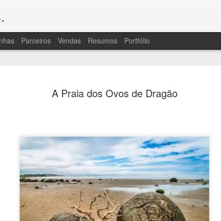
.
nhas
Parceiros
Vendas
Resumos
Portfólio
OLÁ, TRIPULAÇÃO
JUL
A Praia dos Ovos de Dragão
20
A "ressaca pós-livro" foi grande de
porque Consequências exigiu bastan
revisão e muito vai e volta para caçar e reso
bem que, para quem lê, isso passa batido, 
para vocês por um bocaaado de trabalho des
fala, assim como muita atenção da revisora.
são uma coisa horrível por um lado e, cons
de enredo e personagens que há na série, po
difíceis de evitar.
À ressaca, juntaram-se algumas intercorrên
começando por outro gripão miserável e, u
uma praga de crise de ciático que continu
pouco, ainda. Sem cérebro (gripe) ou com do