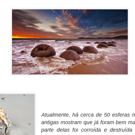
Olá, tripulação!
 notícias muito boas para vocês. A nova revisora está trabalhando
epressa. Consequências tem 44 capítulos e já estamos na revisão do
apítulo 22, ou seja, metade do caminho está andado.
ssim que eu melhorar do meu novo quadro viral demolidor (nem quis
ber o CPF do bicho atual, mas me entortou), vou adiantar os
eriféricos" do livro, tais como ISBN, sinopse (arg!), e a capa.
 para o controle de vocês, o texto de hoje faz parte do capítulo 11.
PRESENTE NÚMERO 11
PR
13
Boa noite, pessoal!
bre a revisão, tenho boas notícias: a revisora que trabalhou nos
olumes anteriores dessa vez estava assoberbada com outras
sponsabilidades e, apesar de sua boa vontade, não vai conseguir
visar este livro.
tão...
Atualmente, há cerca de 50 esferas na
 fiz contato com outra pessoa muito querida que já iniciou a revisão!
antigas mostram que já foram bem m
eremos novidades em breve.
PRESENTE NÚMERO 10
parte delas foi corroída e destruída
PR