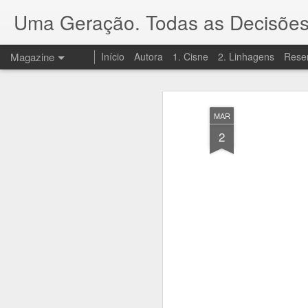
Uma Geração. Todas as Decisões
Magazine
Início
Autora
1. Cisne
2. Linhagens
Rese
MAR
2