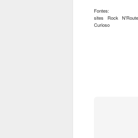
Fontes:
sites Rock N'Rout
Al
Curioso
o
A
ga
fí
a
p
co
M
Pa
C
co
C
en
E
a
c
af