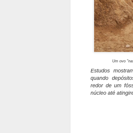
Te
pr
c
fi
e
Be
T
A
do
Um ovo "na
Estudos mostra
N
quando depósito
e
redor de um fóss
núcleo até atingi
Ol
Mu
s
gr
A