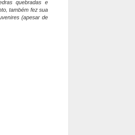
edras quebradas e
nto, também fez sua
uvenires (apesar de