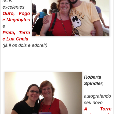
seus
excelentes
Ouro, Fogo
e Megabytes
e
Prata, Terra
e Lua Cheia
(já li os dois e adorei!)
Roberta
Spindler
,
autografando
seu novo
A Torre