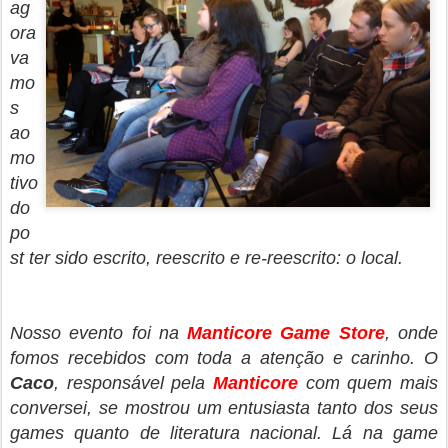
ag
ora
va
mo
s
ao
mo
tivo
do
po
st ter sido escrito, reescrito e re-reescrito: o local.
Nosso evento foi na
Manticore Game Store
, onde
fomos recebidos com toda a atenção e carinho. O
Caco
, responsável pela
Manticore
com quem mais
conversei, se mostrou um entusiasta tanto dos seus
games quanto de literatura nacional. Lá na game