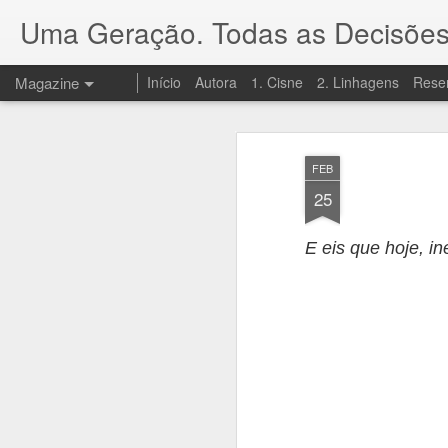
Uma Geração. Todas as Decisões
Magazine
Início
Autora
1. Cisne
2. Linhagens
Rese
FEB
25
E eis que hoje, 