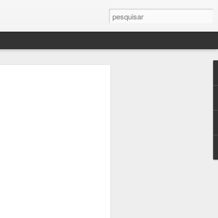
!
ssa vez, provavelmente
te atenção, muita
lver pontas soltas. Sei
mas só passa batido
sa escritora que vos
 Erros de continuidade
iderando a quantidade
r outro lado são muito
cias de saúde,
mas semanas depois,
a incomodando um
r (ciático) não dá pra