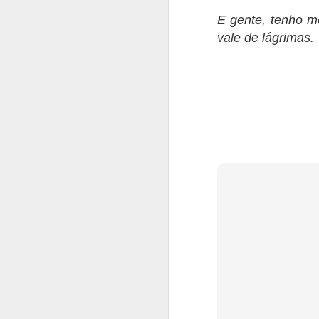
LIVRO 4 -
JUN
E gente, tenho m
8
CONSEQUÊNCIAS
vale de lágrimas.
Oi, gente - e é, praticamente, um
post só para dizer oi.
Esta semana foi de ressaca pós-
livro, uma coisa bem comum de
acontecer. É alguma coisa que
fica no meio do caminho com um
M
"ufa, consegui", uma canseira
danada e, claro, uma insoniazinha
para acompanhar. Espero que
tenham gostado da nova leitura.
D
Eu gostei, embora tenha dado
t
muito trabalho pelos mais
n
diversos motivos (enredo, pontas
soltas e rebelião de personagens,
–
entre outros).
a
n
a
M