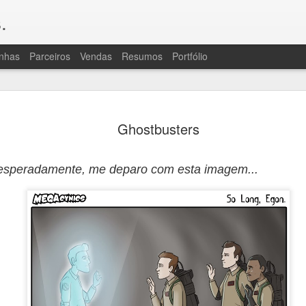
.
nhas
Parceiros
Vendas
Resumos
Portfólio
OLÁ, TRIPULAÇÃO
JUL
Ghostbusters
20
A "ressaca pós-livro" foi grande de
porque Consequências exigiu bastan
revisão e muito vai e volta para caçar e reso
inesperadamente, me deparo com esta imagem...
bem que, para quem lê, isso passa batido, 
para vocês por um bocaaado de trabalho des
fala, assim como muita atenção da revisora.
são uma coisa horrível por um lado e, cons
de enredo e personagens que há na série, po
difíceis de evitar.
À ressaca, juntaram-se algumas intercorrên
começando por outro gripão miserável e, u
uma praga de crise de ciático que continu
pouco, ainda. Sem cérebro (gripe) ou com do