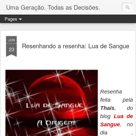
Uma Geração. Todas as Decisões.
Pages
JUN
Resenhando a resenha: Lua de Sangue
23
Resenha
feita pela
Thais
, do
blog
Lua de
Sangue
, no
dia .