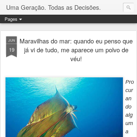
Uma Geração. Todas as Decisões.
Pages
Maravilhas do mar: quando eu penso que
JUN
já vi de tudo, me aparece um polvo de
19
véu!
Pro
cur
an
do
alg
um
a