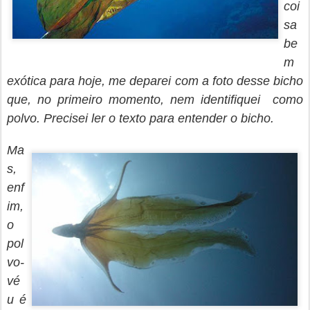
coi
sa
be
m
exótica para hoje, me deparei com a foto desse bicho
que, no primeiro momento, nem identifiquei como
polvo. Precisei ler o texto para entender o bicho.
Ma
s,
enf
im,
o
pol
vo-
vé
u é