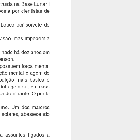
struída na Base Lunar I
osta por cientistas de
. Louco por sorvete de
 visão, mas impedem a
sinado há dez anos em
Janson.
 possuem força mental
ção mental e agem de
ibuição mais básica é
 Linhagem ou, em caso
sa dominante. O ponto
ourne. Um dos maiores
s solares, abastecendo
ra assuntos ligados à