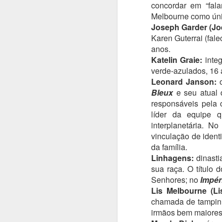
concordar em “falar
Melbourne como úni
Joseph Garder (Jo
No
t
Karen Guterrai (fal
e
anos.
en
Katelin Graie:
inte
m
verde-azulados, 16 a
no
Leonard Janson:
o
Bleux
e seu atual d
A
responsáveis pela
M
A
líder da equipe
do
interplanetária. N
vinculação de iden
O 
da família.
ma
Linhagens:
dinasti
te
sua raça. O título
bl
Senhores; no
Impér
F
Lis Melbourne (Li
Jo
chamada de tampinha
m
irmãos bem maiores
M