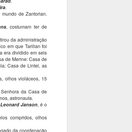
arad
.
ira
.
 mundo de Zantorian.
ens
, costumam ter de
irou da administração
ico em que Tarilian foi
 era dividido em seis
sa de Merine: Casa de
la; Casa de Lintel, as
s, olhos violáceos, 15
, Senhora da Casa de
nos, astronauta.
,
Leonard Janson
, é o
los compridos, olhos
rregado da coordenação