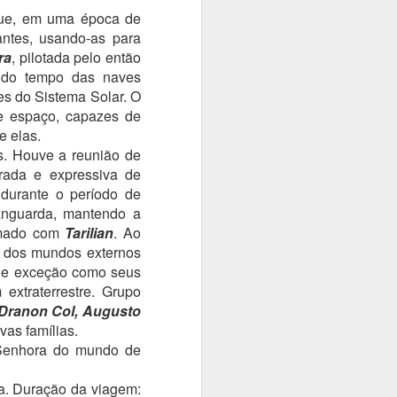
PRESENTE NÚMERO
que, em uma época de
MAY
18
16
antes, usando-as para
ra
, pilotada pelo então
Oi, pessoal. Vocês não foram
do tempo das naves
esquecidos; acontece que a
insônia tem me perseguido
es do Sistema Solar. O
nessas duas últimas semanas, o
de espaço, capazes de
que me deixa imprestável para
e elas.
revisar. Bobeia, e invento erros
s. Houve a reunião de
novos... Prometo que o livro vai
rada e expressiva de
estar disponível assim que
durante o período de
minhas condições mentais
permitirem. Vai um pedaço
anguarda, mantendo a
generoso para vocês hoje.
armado com
Tarilian
. Ao
s dos mundos externos
NAQUELA TARDE, os calouros
s de exceção como seus
teriam a primeira aula de prática
xtraterrestre. Grupo
desportiva. Champ-Bleux não
, Dranon Col, Augusto
queria apenas cabeças
vas famílias.
funcionando, fazia questão de
corpos em forma também.
 Senhora do mundo de
a. Duração da viagem: