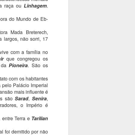
ua raça ou
Linhagem
.
hora do Mundo de Eb-
tora Mada Breterech,
largos, não sorri, 17
 vive com a família no
ir
que congregou os
o da
Pioneira
. São os
tato com os habitantes
 pelo Palácio Imperial
nsão mais influente é
es são
Sarad
,
Senira
,
eradores, o Império é
a entre Terra e
Tarilian
al foi demitido por não