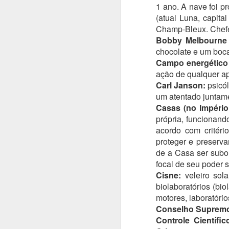
1 ano. A nave foi p
Te
(atual Luna, capita
pr
Champ-Bleux. Chefe 
c
Bobby Melbourne 
fi
chocolate e um boc
e
Campo energético 
ação de qualquer ap
Be
Carl Janson:
psicó
T
um atentado juntame
A
do
Casas (no Império,
própria, funcionan
acordo com critéri
N
proteger e preserv
e
de a Casa ser subo
Ol
focal de seu poder 
Cisne:
veleiro sola
Mu
biolaboratórios (bi
s
motores, laboratóri
gr
Conselho Supremo 
A
Controle Científic