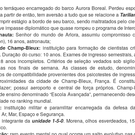
Olá, tripulação!
o terráqueo encarregado do barco Aurora Boreal. Perdeu espo
 notícias muito boas para vocês. A nova revisora está trabalhando
a partir de então, tem aversão a tudo que se relacione a
Tarilia
epressa. Consequências tem 44 capítulos e já estamos na revisão do
prir estágio a bordo de seu barco, sendo maltratados pelo cien
apítulo 22, ou seja, metade do caminho está andado.
ave impasse diplomático que quase rompeu o programa de Interc
nauta:
Senhor do mundo de Arlora, assumiu compromisso c
ssim que eu melhorar do meu novo quadro viral demolidor (nem quis
ber o CPF do bicho atual, mas me entortou), vou adiantar os
n), 16 anos, astronauta;
eriféricos" do livro, tais como ISBN, sinopse (arg!), e a capa.
 de Champ-Bleux:
instituição para formação de cientistas c
. Duração do curso: 10 anos. Exames de ingresso semestrais, 
 para o controle de vocês, o texto de hoje faz parte do capítulo 11.
8 anos incompletos. Critérios de seleção vedados sob sigilo
PRESENTE NÚMERO 11
PR
ídas nos finais de semana. As classes de estudo, denomin
13
Boa noite, pessoal!
rios de compatibilidade provenientes dos psicotestes de ingre
proximidades da cidade de Champ-Bleux, França. É constitu
bre a revisão, tenho boas notícias: a revisora que trabalhou nos
olumes anteriores dessa vez estava assoberbada com outras
azer; possui aeroporto e central de força próprios. Champ-B
sponsabilidades e, apesar de sua boa vontade, não vai conseguir
 de ensino denominado “Escola Avançada”, permanecendo de
visar este livro.
dade no ranking mundial.
:
instituição militar e paramilitar encarregada da defesa d
tão...
 Ar, Mar, Espaço e Segurança.
:
integrante da
unidade 1-5-0
. Morena, olhos esverdeados, 15
 fiz contato com outra pessoa muito querida que já iniciou a revisão!
eremos novidades em breve.
ico.
PRESENTE NÚMERO 10
PR
ção:
raro evento mental no qual ocorre um salto evolutivo nas c