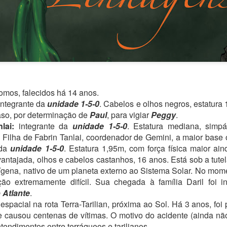
escrever nada decente.
nomos, falecidos há 14 anos.
ntegrante da
unidade 1-5-0
. Cabelos e olhos negros, estatura
aso, por determinação de
Paul
, para vigiar
Peggy
.
lai:
integrante da
unidade 1-5-0
. Estatura mediana, simpá
 Filha de Fabrin Tanlai, coordenador de Gemini, a maior base or
 da
unidade 1-5-0
. Estatura 1,95m, com força física maior a
antajada, olhos e cabelos castanhos, 16 anos. Está sob a tutel
ígena, nativo de um planeta externo ao Sistema Solar. No mo
ão extremamente difícil. Sua chegada à família Daril foi 
 Atlante
.
spacial na rota Terra-Tarilian, próxima ao Sol. Há 3 anos, foi
 causou centenas de vítimas. O motivo do acidente (ainda não
tendimentos entre terráqueos e tarilianos.