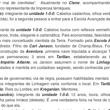
 mal de cientistas”.
Atualmente no
Cisne
, acompanhando
23
Olá, gente!
co representante da Imprensa terráquea.
e):
integrante da
unidade 1-5-0
. Cabelos castanhos, olhos ver
 livro 4, Consequências, minhas tarefas como escritora estão
ecnicamente terminadas. Concluí as separações dentro dos capítulos
ecida), foi a segunda pessoa a entrar para a Escola Avançada
 consegui colocar títulos em todos, o que considero sempre uma
orme vitória. Ainda pode haver mudanças de ideia de última hora,
grante da
unidade 1-5-0
. Cabelos louros com reflexos vermelho
as serão apenas isso - mudanças de ideia. Cada capítulo já tem seu
nos, linda, elegante e carismática. Pais economistas, falecidos
me, o que me deixa muito feliz!
 mais conceituado cientista da Terra. Formado pela
Escola 
iretor. Filho de
Carl Janson
, fundador de Champ-Bleux. Fo
gora ficamos todos no aguardo da revisora.
 construção da
Aventura
, primeira nave tripulada a alcançar 
PRESENTE NÚMERO 7
AR
 PRIMEIRA AULA das quartas-feiras era a de Energética, com o
 que permaneceu 3 anos em
Tarilian
, estabelecendo as 
15
utor Alex.
Olá, gente!
o
Império Atlante
, os Janson assumem o nome de
Linha
tidades é mantida em cuidadoso segredo, sendo conhecida por 
trabalho no livro 4 continua. Ainda não tenho notícias da revisora,
s tenho bastante trabalho próprio para fazer nele. Há os ajustes no
as de governantes; via de regra, possuem habilidades mentais
xto, os títulos de capítulos, a separação dentro dos capítulos em
 dos integrantes de Linhagem varia conforme o local. Em
Taril
ocos... Enfim, escritora trabalhando! Boa leitura a todos.
io
, Reis ou Lordes; em
Kreganian
, Mentores.
RANÇOISE SAIU COM KATE, comparando impressões e sensações.
sandra):
integrante da
unidade 1-5-0.
13 anos, loura, olhos
e largou tudo e foi com elas. Lis, bufando, encarou a família com as
 pelos irmãos (detesta). É uma verdadeira fúria na hora de di
ãos na cintura.
 do que ela.
PRESENTE NÚMERO 6
AR