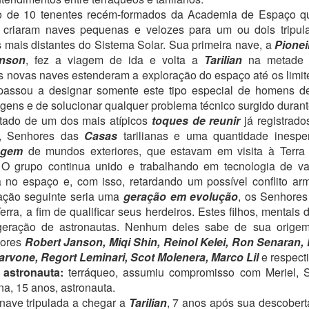
PRESENTE FINAL
PRESENTE NÚMERO
o de 10 tenentes recém-formados da Academia de Espaço 
MAY
MAY
31
25
17
 criaram naves pequenas e velozes para um ou dois tripul
Bom, pessoal,
 mais distantes do Sistema Solar. Sua primeira nave, a
Consequências está lá
Pionei
Oi, gente. O livro fica pronto nesta
Amazon, lindinho e prontinho!
anson
, fez a viagem de ida e volta a
Tarilian
na metade 
semana. Aviso vocês quando
Este é o link.
estiver disponível!
 novas naves estenderam a exploração do espaço até os limit
 passou a designar somente este tipo especial de homens 
Como sugestão, acho que seria
A 1-5-0 SAIU DO GINÁSIO junta,
iagens e de solucionar qualquer problema técnico surgido durant
interessante começarem por
conversando e comentando a
ultado de um dos mais atípicos
toques de reunir
já registrado
aquela velha recomendação, o
estreia inesquecível em Educação
PRESENTE NÚMERO 15
AY
s, Senhores das
Casas
tarilianas e uma quantidade inespe
começo. A leitura engrena melhor.
Física. Kate enganchou no braço
11
Bom, gente, ainda não foi nessa semana... Espero finalizar tudo
agem
de mundos exteriores, que estavam em visita à Terra 
de Ali e convidou-o para um
em poucos dias, e Consequências estará na Amazon.
Para a turma da curiosidade
passeio pelo centro comercial
. O grupo continua unido e trabalhando em tecnologia de v
desenfreada, o PRESENTE
antes do jantar, como tinha feito
 no espaço e, com isso, retardando um possível conflito 
O LADO DE FORA, a expectativa era grande e os comentários eram
NÚMERO 17 é o final do capítulo
com Joe. Ele olhou para Peggy,
ação seguinte seria uma
geração em evolução
, os Senhore
antos que nem Françoise conseguia ouvir o que eles estavam dizendo
13. Como são 44 capítulos no
que sorriu.
ra, a fim de qualificar seus herdeiros. Estes filhos, mentai
a cozinha.
total, ainda há uma boa leitura à
geração de astronautas. Nenhum deles sabe de sua origem e
frente.
– Não se preocupe comigo, vou
 Respirem fundo e não se atrevam a começar um show – avisou Pam
jores
Robert Janson, Miqi Shin, Reinol Kelei, Ron Senaran
fazer a dissertação de
os irmãos. – Kate e Joe passaram um dia inteiro em função disso e
rvone, Regort Leminari, Scot Molenera, Marco Lil
Astrociências.
e respecti
ão teve um só nariz torcido! Por que ela pode e Peggy não? Estou de
astronauta:
terráqueo, assumiu compromisso com Meriel,
niversário em uma semana.
PRESENTE NÚMERO 14
na, 15 anos, astronauta.
AY
4
nave tripulada a chegar a
Tarilian
, 7 anos após sua descobert
Boa noite, tripulação!