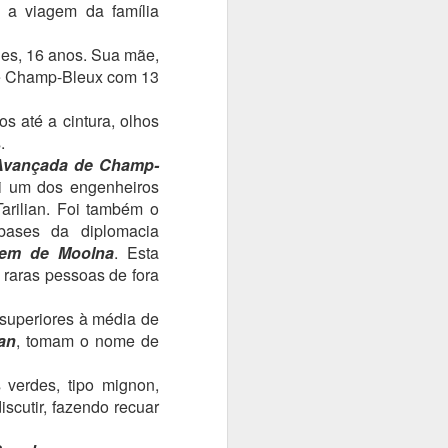
 a viagem da família
des, 16 anos. Sua mãe,
 de Champ-Bleux com 13
s até a cintura, olhos
.
Avançada de Champ-
i um dos engenheiros
Tarilian. Foi também o
bases da diplomacia
gem de Moolna
. Esta
raras pessoas de fora
 superiores à média de
ian
, tomam o nome de
 verdes, tipo mignon,
scutir, fazendo recuar