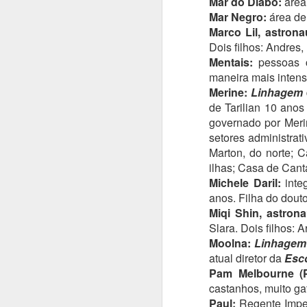
Mar do Diabo:
área 
Mar Negro:
área de 
Marco Lil, astrona
Al
Dois filhos: Andres,
o
Mentais:
pessoas c
maneira mais intens
A
Merine:
Linhagem
ga
de Tarilian 10 anos
fí
governado por Meri
a
p
setores administra
co
Marton, do norte; C
M
Pa
ilhas; Casa de Canta
Michele Daril:
inte
anos. Filha do dout
C
Miqi Shin, astrona
co
C
Slara. Dois filhos: 
en
Moolna:
Linhagem
atual diretor da
Esc
E
Pam Melbourne (P
a
castanhos, muito ga
c
Paul:
Regente Imper
af