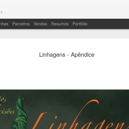
.
nhas
Parceiros
Vendas
Resumos
Portfólio
OLÁ, TRIPULAÇÃO
JUL
Linhagens - Apêndice
20
A "ressaca pós-livro" foi grande de
porque Consequências exigiu bastan
revisão e muito vai e volta para caçar e reso
bem que, para quem lê, isso passa batido, 
para vocês por um bocaaado de trabalho des
fala, assim como muita atenção da revisora.
são uma coisa horrível por um lado e, cons
de enredo e personagens que há na série, po
difíceis de evitar.
À ressaca, juntaram-se algumas intercorrên
começando por outro gripão miserável e, u
uma praga de crise de ciático que continu
pouco, ainda. Sem cérebro (gripe) ou com do