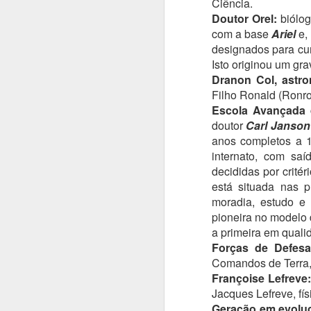
Ciência.
Doutor Orel:
biólog
Há
com a base
Ariel
e, 
d
designados para cum
c
Isto originou um gr
Dranon Col, astro
A
sa
Filho Ronald (Ronro
"p
Escola Avançada
doutor
Carl Janson
Só
anos completos a 1
A
internato, com sa
decididas por crité
está situada nas 
So
v
moradia, estudo e l
re
pioneira no modelo
re
a primeira em quali
Forças de Defesa
En
Comandos de Terra,
Françoise Lefreve
Já
T
Jacques Lefreve, fís
A
Geração em evolu