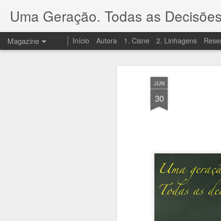
Uma Geração. Todas as Decisões
Magazine
Início
Autora
1. Cisne
2. Linhagens
Rese
JUN
30