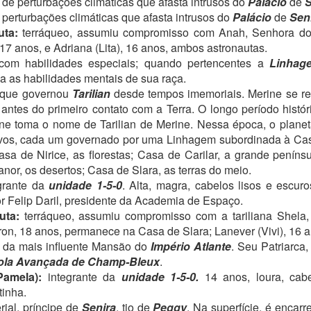
de perturbações climáticas que afasta intrusos do
Palácio
de
S
8
perturbações climáticas que afasta intrusos do
Palácio
de
Sen
Vamos com mais um trecho, tripulação!
uta:
terráqueo, assumiu compromisso com Anah, Senhora do
iás, se você está chegando agora, volte lá para o primeiro presente,
 17 anos, e Adriana (Lita), 16 anos, ambos astronautas.
k?
om habilidades especiais; quando pertencentes a
Linhag
a as habilidades mentais de sua raça.
S ÚLTIMAS QUATORZE HORAS não haviam sido fáceis para a
que governou
Tarilian
desde tempos imemoriais. Merine se ret
rota. No final da orientação sobre as futuras aulas de educação
 antes do primeiro contato com a Terra. O longo período histór
sica, o senso de perigo tinha começado a se agitar como não
ne toma o nome de Tarilian de Merine. Nessa época, o planeta
contecia há mais de dois anos e meio, avisando de grandes
roblemas no alto espaço. A sensitiva esperou um pouco para
tivos, cada um governado por uma Linhagem subordinada à Ca
nfirmar uma certeza que, na verdade, já tinha, e fez contato com tio
asa de Nirice, as florestas; Casa de Carilar, a grande penínsu
PRESENTE NÚMERO 5
AR
ul.
nor, os desertos; Casa de Slara, as terras do meio.
1
Olá, tripulação!
grante da
unidade 1-5-0
. Alta, magra, cabelos lisos e escuro
or Felip Daril, presidente da Academia de Espaço.
omo respondi para Ninna em um comentário, os presentes semanais
uta:
terráqueo, assumiu compromisso com a tariliana Shela
ntinuarão até a publicação do livro 4, que recebeu o título de
onsequências. E há muitas, acreditem! Grandes, pequenas... e uma
Aron, 18 anos, permanece na Casa de Slara; Lanever (Vivi), 16 a
orme no final do livro.
da mais influente Mansão do
Império Atlante
. Seu Patriarca
ola Avançada de Champ-Bleux
.
RAM QUATRO E VINTE DA MANHÃ quando os dois entraram no
amela):
integrante da
unidade 1-5-0.
14 anos, loura, cabe
dormecido pavilhão masculino, mas bastou colocarem os pés no
tinha.
orredor da 1-5-0 e uma enxurrada de colegas despencou apê de Ted
ial, príncipe de
Senira
, tio de
Peggy
. Na superfície, é enca
ora.