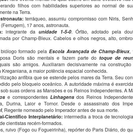
5
INCO E MEIA DA TARDE, final das aulas em Champ-Bleux.
FELIZ PÁSCOA, PESSOAL!
erando filhos com habilidades superiores ao normal de s
ente na Terra.
sem papo porque dormi só 4 horas nas últimas 24 horas. Tico e Teco
stronauta:
terráqueo, assumiu compromisso com Niris, Sen
stão se esforçando para manter a conexão)
 (Ferrugem), 17 anos, astronauta.
 REI AHMAD DA ÍDIA avisou Paul assim que Arthur e Sergei partiram
:
integrante da
unidade 1-5-0
. Órfão, adotado pela dou
e volta para Champ-Bleux. Henry, que passava muito tempo
rmada por Champ-Bleux. Cabelos e olhos negros, alto, ombros 
rabalhando com Paul desde que os filhos tinham ido para Champ-
eux, veio para assistir ao vídeo com eles. O resumo dado por Sergei
:
biólogo formado pela
Escola Avançada de Champ-Bleux
,
Ali era alarmante, apesar de Sergei evitar detalhes e, principalmente,
sposa Doris são mentais e fazem parte do
toque de reun
omes.
PRESENTE NÚMERO 9
AR
quais são amigos. Auxiliaram decisivamente na construçã
29
 Kreganiana, a maior potência espacial conhecida.
Olá, tripulação!
ilização anfíbia que se estende pelos mares da Terra. Seu con
em novidades por aqui. Estou em compasso de espera com a
edido pelo bloqueio oceânico. A autoridade máxima é exercida
visora (não se apressa a arte), e já estou, é claro, trabalhando no
m sob suas ordens as Mansões e os Reinos Independentes. A Ma
óximo livro.
ios
e correspondentes
Linhagens
dos Reinos Independent
rna, Durina, Laior e Tornor. Desde o assassinato dos Imp
ETER SAIU DO HEXÁGONO que era seu espaço privativo com a
l
, Regente nomeado pelo Imperador antes de sua morte.
ra avisando que trucidaria o primeiro que ousasse dizer bom dia.
l-Científico Interplanetário:
intermedia a troca de tecnologi
 ataque das cem naves tinha sido no sábado; cem em Tau, porque as
 de cientistas recém-formados.
utras bases tinham tido sua cota de problemas também, embora
, ruivo (Fogo ou Fogueirinha), repórter do Paris Diário, do qu
PRESENTE NÚMERO 8
AR
enhum tivesse sido tão grande quanto o deles.