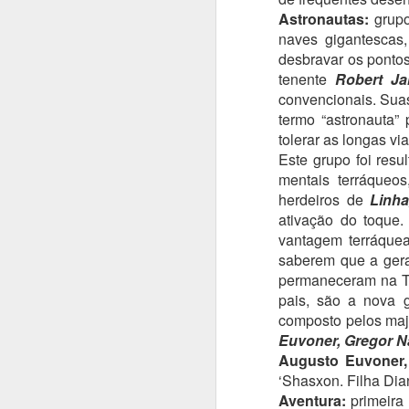
LIVRO 4 -
JUN
Astronautas:
grup
8
CONSEQUÊNCIAS
naves gigantescas,
desbravar os pontos
Oi, gente - e é, praticamente, um
tenente
Robert J
post só para dizer oi.
convencionais. Suas
Esta semana foi de ressaca pós-
termo “astronauta”
livro, uma coisa bem comum de
tolerar as longas v
acontecer. É alguma coisa que
Este grupo foi res
fica no meio do caminho com um
M
mentais terráqueo
"ufa, consegui", uma canseira
herdeiros de
Linh
danada e, claro, uma insoniazinha
para acompanhar. Espero que
ativação do toque
tenham gostado da nova leitura.
vantagem terráquea
D
Eu gostei, embora tenha dado
saberem que a ger
t
muito trabalho pelos mais
permaneceram na Ter
n
diversos motivos (enredo, pontas
pais, são a nova 
soltas e rebelião de personagens,
–
composto pelos ma
entre outros).
a
Euvoner, Gregor Na
n
Augusto Euvoner, 
a
‘Shasxon. Filha Dia
M
Aventura:
primeira 