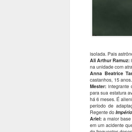
isolada. Pais astrô
Ali Arthur Ramuz:
i
na unidade com atr
Anna Beatrice Tan
castanhos, 15 anos.
Mester:
integrante
para sua estatura av
há 6 meses. É alien
período de adaptaç
Regente do
Império
Ariel:
a maior base e
em um acidente que
de frequentes desen