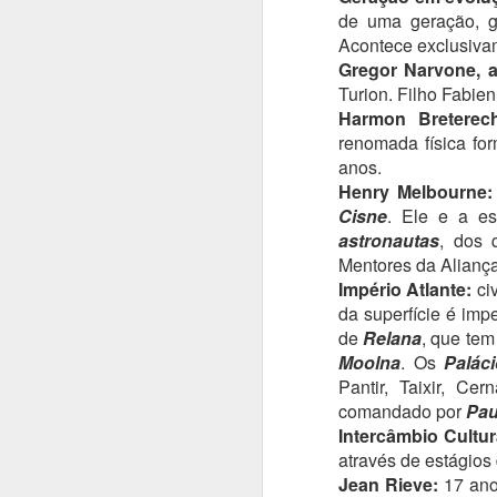
C
de uma geração, g
Acontece exclusivam
(
Gregor Narvone, a
e
Turion. Filho Fabien
O
Harmon Breterech
d
renomada física fo
t
anos.
Bl
Henry Melbourne
e 
Cisne
. Ele e a e
n
M
astronautas
, dos 
Mentores da Aliança
Império Atlante:
civ
S
da superfície é imp
re
de
Relana
, que te
pr
Moolna
. Os
Palác
Pantir, Taixir, Ce
P
comandado por
Pau
ca
Intercâmbio Cultura
O
através de estágios
o
Jean Rieve:
17 anos
M
n