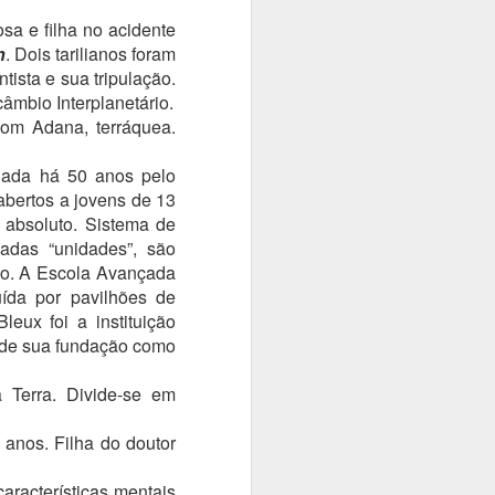
sa e filha no acidente
n
. Dois tarilianos foram
tista e sua tripulação.
âmbio Interplanetário.
om Adana, terráquea.
riada há 50 anos pelo
abertos a jovens de 13
 absoluto. Sistema de
adas “unidades”, são
sso. A Escola Avançada
ída por pavilhões de
leux foi a instituição
sde sua fundação como
a Terra. Divide-se em
 anos. Filha do doutor
aracterísticas mentais