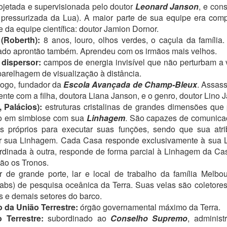
rojetada e supervisionada pelo doutor
Leonard Janson
, e con
mos ótimas notícias! A primeira fase da revisão está completa. A
l pressurizada da Lua). A maior parte de sua equipe era comp
óxima etapa é reler o livro 3, Desintegração, e emendar no 4 para ter
da equipe científica: doutor Jamion Dornor.
erteza de que nada escapou. Aí a revisora quer dar mais uma olhada
(Roberth):
8 anos, louro, olhos verdes, o caçula da família
nal (pelo jeito, o "tempo de gaveta" vale para as revisoras também!), e
ado aprontão também. Aprendeu com os irmãos mais velhos.
ntão, rumo à Amazon! Esses presentes estão a ponto de acabar.
dispersor:
campos de energia invisível que não perturbam a
arelhagem de visualização à distância.
ijos e boa leitura!
logo, fundador da
Escola Avançada de Champ-Bleux
. Assas
ODOS ACORDARAM CEDO, apesar da hora em que tinham ido
nte com a filha, doutora Liana Janson, e o genro, doutor Lino 
PRESENTE NÚMERO 13
PR
rmir, e verificaram as notícias.
 Palácios):
estruturas cristalinas de grandes dimensões que
27
Olá, querida tripulação!
do em simbiose com sua
Linhagem
. São capazes de comunica
os próprios para executar suas funções, sendo que sua atr
ão tivemos grandes novidades na semana que encerrou, fora correrias
ar sua Linhagem. Cada Casa responde exclusivamente à sua
 mais um gripão. Portanto, vamos logo ao presente da semana!
rdinada à outra, responde de forma parcial à Linhagem da Ca
á, querida tripulação - versão 2.
são os Tronos.
r de grande porte, lar e local de trabalho da família Melb
itíssimo obrigada pelo aviso de que eu havia repostado o texto da
olabs) de pesquisa oceânica da Terra. Suas velas são coletore
emana passada. Uma vez que, ali em cima, avisei que estava
os e demais setores do barco.
ipadaça, usarei isso como justificativa parcial. Aqui vai o texto certo.
da União Terrestre:
órgão governamental máximo da Terra.
PRESENTE NÚMERO 12
PR
o Terrestre:
subordinado ao
Conselho Supremo
, administ
20