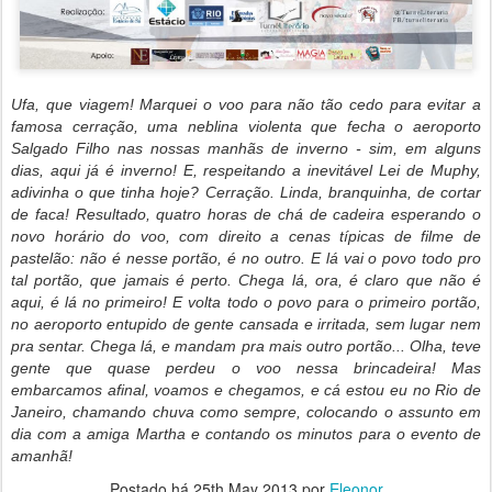
Ufa, que viagem! Marquei o voo para não tão cedo para evitar a
famosa cerração, uma neblina violenta que fecha o aeroporto
Salgado Filho nas nossas manhãs de inverno - sim, em alguns
dias, aqui já é inverno! E, respeitando a inevitável Lei de Muphy,
adivinha o que tinha hoje? Cerração. Linda, branquinha, de cortar
de faca! Resultado, quatro horas de chá de cadeira esperando o
novo horário do voo, com direito a cenas típicas de filme de
pastelão: não é nesse portão, é no outro. E lá vai o povo todo pro
tal portão, que jamais é perto. Chega lá, ora, é claro que não é
aqui, é lá no primeiro! E volta todo o povo para o primeiro portão,
no aeroporto entupido de gente cansada e irritada, sem lugar nem
pra sentar. Chega lá, e mandam pra mais outro portão... Olha, teve
gente que quase perdeu o voo nessa brincadeira! Mas
embarcamos afinal, voamos e chegamos, e cá estou eu no Rio de
Janeiro, chamando chuva como sempre, colocando o assunto em
dia com a amiga Martha e contando os minutos para o evento de
amanhã!
Postado há
25th May 2013
por
Eleonor