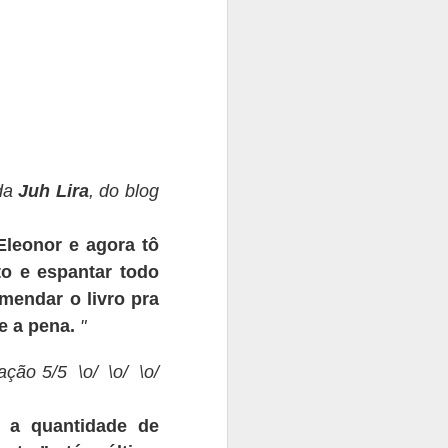
 da
Juh Lira
, do blog
.
Eleonor
e agora t
ô
lto e espantar todo
endar o livro pra
e a pena.
"
iação 5/5 \o/ \o/ \o/
 a quantidade de