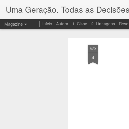
Uma Geração. Todas as Decisões
Magazine
Início
Autora
1. Cisne
2. Linhagens
Rese
MAY
4