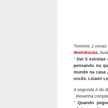
Tivemos 2 novas 
Reticências.
Aval
"
Dei 5 estrelas
pensando no q
mundo na casa a
vocês. Leiam! L
A segunda é do d
Resenha compl
"
Quando pegue