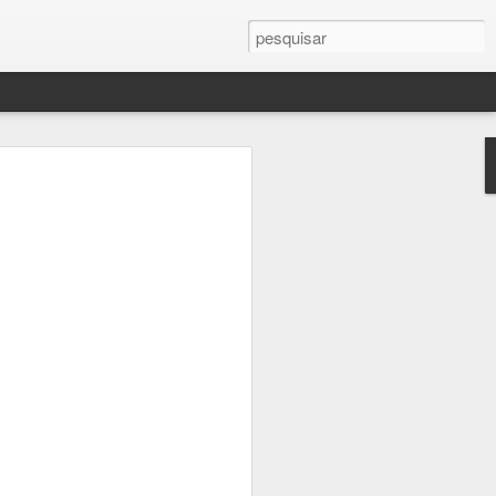
!
ssa vez, provavelmente
te atenção, muita
lver pontas soltas. Sei
mas só passa batido
sa escritora que vos
 Erros de continuidade
iderando a quantidade
r outro lado são muito
cias de saúde,
mas semanas depois,
a incomodando um
r (ciático) não dá pra