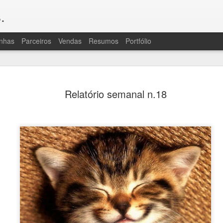
.
nhas
Parceiros
Vendas
Resumos
Portfólio
OLÁ, TRIPULAÇÃO
JUL
Relatório semanal n.18
20
A "ressaca pós-livro" foi grande de
porque Consequências exigiu bastan
revisão e muito vai e volta para caçar e reso
bem que, para quem lê, isso passa batido, 
para vocês por um bocaaado de trabalho des
fala, assim como muita atenção da revisora.
são uma coisa horrível por um lado e, cons
de enredo e personagens que há na série, po
difíceis de evitar.
À ressaca, juntaram-se algumas intercorrên
começando por outro gripão miserável e, u
uma praga de crise de ciático que continu
pouco, ainda. Sem cérebro (gripe) ou com do