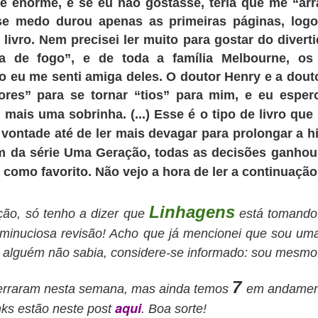
 é enorme, e se eu não gostasse, teria que me “arr
PRESENTE FINAL
PRESENTE NÚMERO
MAY
MAY
se medo durou apenas as primeiras páginas, logo
31
25
17
Bom, pessoal,
livro. Nem precisei ler muito para gostar do divert
Consequências está lá
Oi, gente. O livro fica pronto nesta
Amazon, lindinho e prontinho!
ça de fogo”, e de toda a família Melbourne, o
semana. Aviso vocês quando
Este é o link.
estiver disponível!
go eu me senti amiga deles. O doutor Henry e a dou
res” para se tornar “tios” para mim, e eu esper
Como sugestão, acho que seria
A 1-5-0 SAIU DO GINÁSIO junta,
interessante começarem por
 mais uma sobrinha.
(...)
Esse é o tipo de livro que
conversando e comentando a
aquela velha recomendação, o
estreia inesquecível em Educação
PRESENTE NÚMERO 15
AY
 vontade até de ler mais devagar para prolongar a hi
começo. A leitura engrena melhor.
Física. Kate enganchou no braço
11
Bom, gente, ainda não foi nessa semana... Espero finalizar tudo
 da série Uma Geração, todas as decisões ganhou 
de Ali e convidou-o para um
em poucos dias, e Consequências estará na Amazon.
Para a turma da curiosidade
passeio pelo centro comercial
como favorito. Não vejo a hora de ler a continuação
desenfreada, o PRESENTE
antes do jantar, como tinha feito
O LADO DE FORA, a expectativa era grande e os comentários eram
NÚMERO 17 é o final do capítulo
com Joe. Ele olhou para Peggy,
antos que nem Françoise conseguia ouvir o que eles estavam dizendo
13. Como são 44 capítulos no
que sorriu.
Linhagens
ção, só tenho a dizer que
está tomando
a cozinha.
total, ainda há uma boa leitura à
frente.
minuci
osa revis
ão! Acho que já mencionei
que sou um
– Não se preocupe comigo, vou
 Respirem fundo e não se atrevam a começar um show – avisou Pam
fazer a dissertação de
 algu
ém não sa
bia, considere-se informado: sou mesmo
os irmãos. – Kate e Joe passaram um dia inteiro em função disso e
Astrociências.
ão teve um só nariz torcido! Por que ela pode e Peggy não? Estou de
7
niversário em uma semana.
cerraram nesta semana, mas ainda temos
em andamen
PRESENTE NÚMERO 14
AY
aqui
4
inks
estão neste post
. Boa sorte!
Boa noite, tripulação!