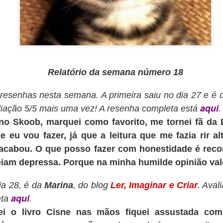
escrever nada decente.
Relatório da semana número 18
resenhas nesta semana. A primeira saiu no dia 27 e é
aqui
iação 5/5 mais uma vez! A resenha completa e
stá
 no Skoob, marquei como favorito, me tornei fã da 
ue eu
vou fazer, já que a leitura que me fazia rir a
cabou. O que posso fazer com honestidade é recom
e
iam dep
ressa. Porque na minha humilde opinião val
ia 28, é da
Marina
, do blog
Ler, Ima
ginar e Criar
. Aval
aqui
eta
.
i o livro Cisne nas mãos fiquei assustada com