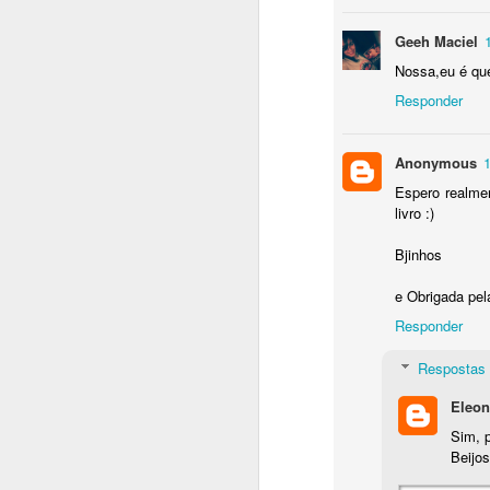
C
Geeh Maciel
(
Nossa,eu é que
e
Responder
O
d
t
Anonymous
1
Bl
Espero realme
e 
livro :)
n
M
Bjinhos
e Obrigada pel
S
re
Responder
pr
Respostas
P
ca
Eleon
Sim, p
O
Beijos
o
M
n