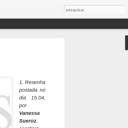
!
ssa vez, provavelmente
te atenção, muita
lver pontas soltas. Sei
mas só passa batido
sa escritora que vos
 Erros de continuidade
1. Resenha
iderando a quantidade
po
stada no
r outro lado são muito
dia 15.04,
por
cias de saúde,
Vanessa
mas semanas depois,
a incomodando um
Suero
z
,
r (ciático) não dá pra