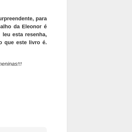
surpreendente, para
balho
da Eleonor é
 leu esta resenha,
o que este livro é.
meninas!!!