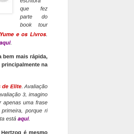
escritora
que fez
parte d
o
b
ook tour
Yume e os Livros
.
aqui
.
ra bem mais rápida,
 principalmente na
 de Elite
. Avaliação
valiação 3, imagino
rar apenas uma frase
 primeira, po
rque ri
aqui
ta está
.
r Hertzog é mesmo