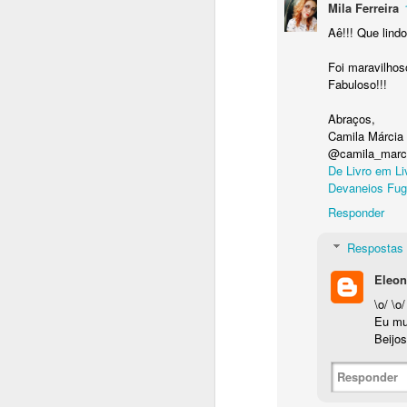
Mila Ferreira
Aê!!! Que lindo
Há
d
Foi maravilhos
c
Fabuloso!!!
A
Abraços,
sa
Camila Márcia
"p
@camila_marc
De Livro em Li
Só
A
Devaneios Fu
Responder
So
Respostas
v
re
Eleon
re
\o/ \o/
Eu mui
En
Beijos
Já
Responder
T
A