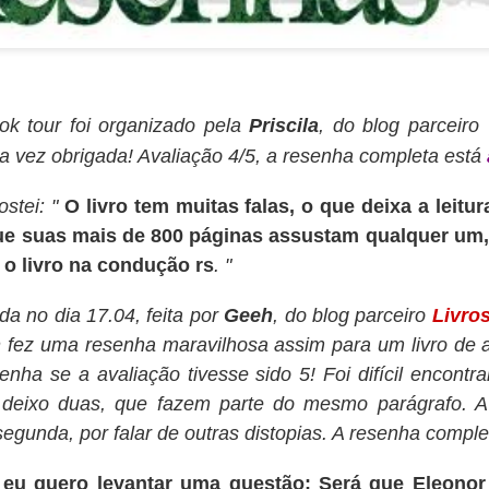
escrever nada decente.
ok tour foi organizado pela
Pr
iscila
, do blog parceiro
a vez obrigada
! Avaliação 4/5, a resenha completa está
ostei: "
O livro tem muitas falas, o que deixa a leitu
e suas mais de 800 páginas assustam qualquer um,
 o livro na condução rs
. "
a no dia 17.04, feita por
Geeh
, do blog parceiro
Livros
h
fez uma resenha maravilhosa assim para um livro de a
enha se a avaliação tivesse sido 5! Foi difícil encont
 deixo
duas, que fazem parte do mesmo par
ágrafo. A
 segunda, por
falar de outras distopias. A r
esenh
a comple
e
e
u quero levantar uma questão: Será que Eleono