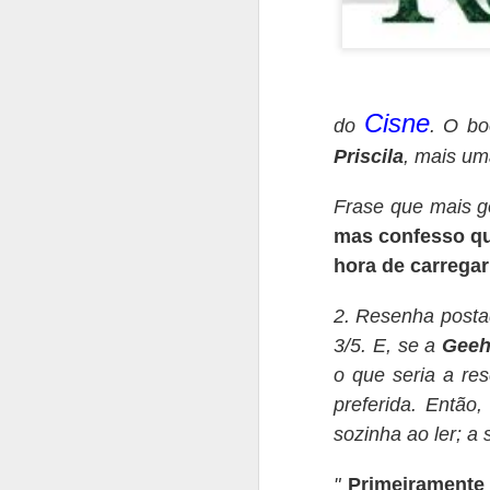
Cisne
do
. O bo
Priscila
, mais um
Frase que mais g
mas confesso qu
hora de carregar
2. Resenha postad
3/5. E, se a
Gee
o que seria a res
preferida. Então,
sozinha ao ler; a
"
Primeirament