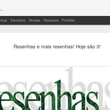
.
nhas
Parceiros
Vendas
Resumos
Portfólio
OLÁ, TRIPULAÇÃO
JUL
Resenhas e mais resenhas! Hoje são 3!
20
A "ressaca pós-livro" foi grande de
porque Consequências exigiu bastan
revisão e muito vai e volta para caçar e reso
bem que, para quem lê, isso passa batido, 
para vocês por um bocaaado de trabalho des
fala, assim como muita atenção da revisora.
são uma coisa horrível por um lado e, cons
de enredo e personagens que há na série, po
difíceis de evitar.
À ressaca, juntaram-se algumas intercorrên
começando por outro gripão miserável e, u
uma praga de crise de ciático que continu
pouco, ainda. Sem cérebro (gripe) ou com do