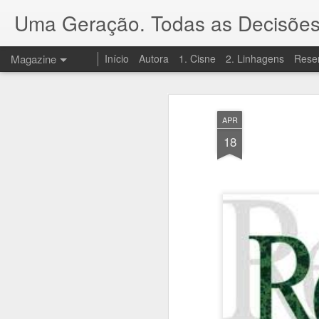
Uma Geração. Todas as Decisões
Magazine
Início
Autora
1. Cisne
2. Linhagens
Rese
APR
18