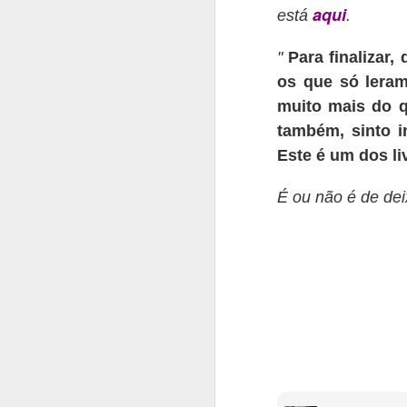
aqui
está
.
Te
pr
"
Para finalizar,
c
fi
os que só leram
e
muito mais do q
também, sin
to i
Be
Este é um dos li
T
A
do
É ou não é de de
N
e
Ol
Mu
s
gr
A